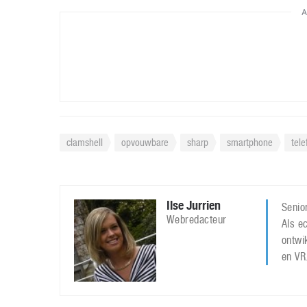
A
clamshell
opvouwbare
sharp
smartphone
tele
Ilse Jurrien
Senior
Webredacteur
Als ec
ontwi
en VR