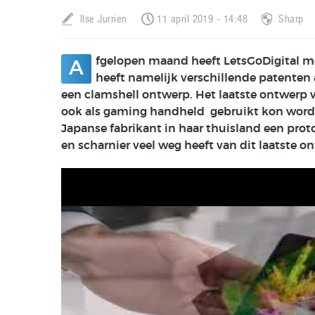
Ilse Jurrien
11 april 2019 - 14:48
Sharp
fgelopen maand heeft LetsGoDigital me
A
heeft namelijk verschillende patenten
een clamshell ontwerp. Het laatste ontwerp
ook als gaming handheld gebruikt kon worde
Japanse fabrikant in haar thuisland een pro
en scharnier veel weg heeft van dit laatste o