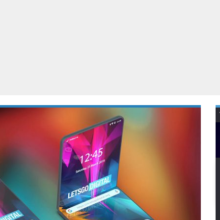
Virtual Reality
Alle merken
Olympus
martphones
Wearables
peakers & HiFi
Alle categorieën
pelcomputers
ysteemcamera’s