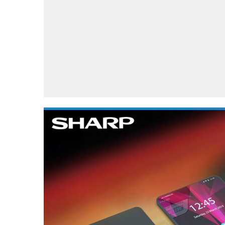
Accessoires
Gratis producten
HTC
Samsung
S
Apps
Hardware
S
Beurzen
Home entertainment
S
Camcorders
Industrie nieuws
S