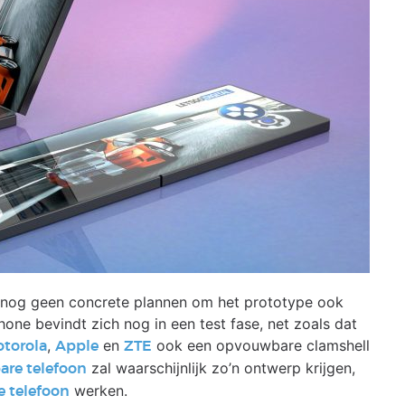
s nog geen concrete plannen om het prototype ook
one bevindt zich nog in een test fase, net zoals dat
,
en
ook een opvouwbare clamshell
torola
Apple
ZTE
zal waarschijnlijk zo’n ontwerp krijgen,
are telefoon
werken.
e telefoon