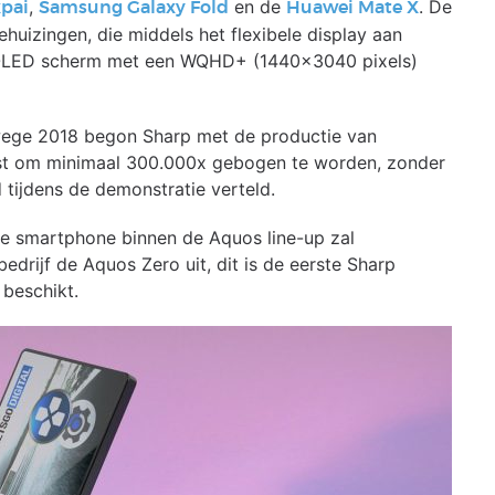
,
en de
. De
xpai
Samsung Galaxy Fold
Huawei Mate X
huizingen, die middels het flexibele display aan
 AMOLED scherm met een WQHD+ (1440×3040 pixels)
rwege 2018 begon Sharp met de productie van
est om minimaal 300.000x gebogen te worden, zonder
tijdens de demonstratie verteld.
re smartphone binnen de Aquos line-up zal
edrijf de Aquos Zero uit, dit is de eerste Sharp
 beschikt.