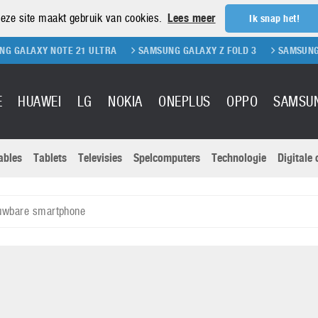
eze site maakt gebruik van cookies.
Lees meer
Ik snap het!
NOTE 21 ULTRA
SAMSUNG GALAXY Z FOLD 3
SAMSUNG GALAXY Z F
E
HUAWEI
LG
NOKIA
ONEPLUS
OPPO
SAMSU
ables
Tablets
Televisies
Spelcomputers
Technologie
Digitale
Actuele nieu
Sony
Panasonic
ouwbare smartphone
Vivo
Google
onitoren
Tablets
Xiaomi
Microsoft
pvouwbare
Technologie
Canon
Nintendo
elefoons
Televisies
Nikon
S & Software