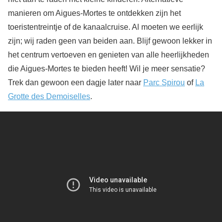
manieren om Aigues-Mortes te ontdekken zijn het
toeristentreintje of de kanaalcruise. Al moeten we eerlijk
zijn; wij raden geen van beiden aan. Blijf gewoon lekker in
het centrum vertoeven en genieten van alle heerlijkheden
die Aigues-Mortes te bieden heeft! Wil je meer sensatie?
Trek dan gewoon een dagje later naar
Parc Spirou
of
La
Grotte des Demoiselles
.