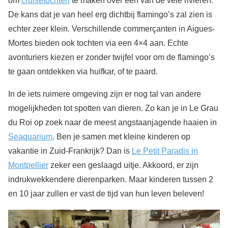
om
cruisetochten
te maken over één van de vele rivieren.
De kans dat je van heel erg dichtbij flamingo’s zal zien is
echter zeer klein. Verschillende commerçanten in Aigues-
Mortes bieden ook tochten via een 4×4 aan. Echte
avonturiers kiezen er zonder twijfel voor om de flamingo’s
te gaan ontdekken via huifkar, of te paard.
In de iets ruimere omgeving zijn er nog tal van andere
mogelijkheden tot spotten van dieren. Zo kan je in Le Grau
du Roi op zoek naar de meest angstaanjagende haaien in
Seaquarium
. Ben je samen met kleine kinderen op
vakantie in Zuid-Frankrijk? Dan is
Le Petit Paradis in
Montpellier
zeker een geslaagd uitje. Akkoord, er zijn
indrukwekkendere dierenparken. Maar kinderen tussen 2
en 10 jaar zullen er vast de tijd van hun leven beleven!