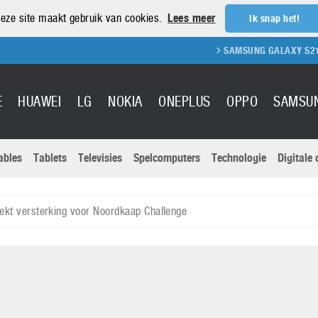
eze site maakt gebruik van cookies.
Lees meer
Ik snap het!
SAMSUNG GALAXY S21 REVIEW
E
HUAWEI
LG
NOKIA
ONEPLUS
OPPO
SAMSU
ables
Tablets
Televisies
Spelcomputers
Technologie
Digitale
Actuele nieu
Sony
Panasonic
kt versterking voor Noordkaap Challenge
Vivo
Google
onitoren
Tablets
Xiaomi
Microsoft
pvouwbare
Technologie
Canon
Nintendo
elefoons
Televisies
Nikon
S & Software