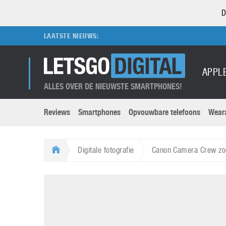
D
LAATSTE NIEUWS:
APPL
ALLES OVER DE NIEUWSTE SMARTPHONES!
Reviews
Smartphones
Opvouwbare telefoons
Wear
Merken submenu
Categorien submenu
Apple
LG
Digitale fotografie
Canon Camera Crew zoe
Caviar
Motorola
5G
Computer
M
Computermuseum
Nokia
Aanbiedingen
Digitale camera’s
O
Honor
OnePlus
t
Abonnement
DSLR camera’s
Huawei
Oppo
O