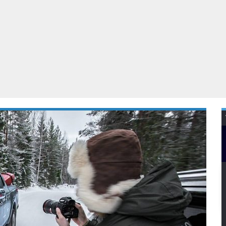
Virtual Reality
Alle merken
Olympus
martphones
Wearables
peakers & HiFi
Alle categorieën
pelcomputers
ysteemcamera’s