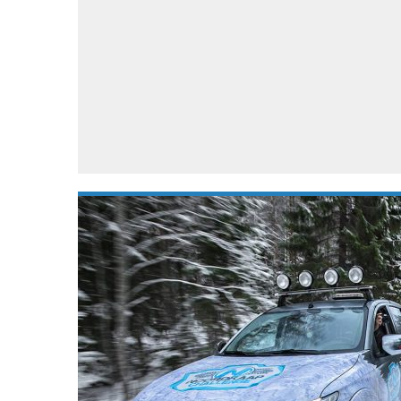
Accessoires
Gratis producten
HTC
Samsung
S
Apps
Hardware
S
Beurzen
Home entertainment
S
Camcorders
Industrie nieuws
S