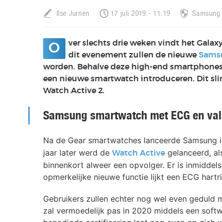
Ilse Jurrien
17 juli 2019 - 11:19
Samsung
ver slechts drie weken vindt het Galax
O
dit evenement zullen de nieuwe
Samsu
worden. Behalve deze high-end smartphones 
een nieuwe smartwatch introduceren. Dit sl
Watch Active 2.
Samsung smartwatch met ECG en vald
Na de Gear smartwatches lanceerde Samsung 
jaar later werd de
gelanceerd, al
Watch Active
binnenkort alweer een opvolger. Er is inmiddel
opmerkelijke nieuwe functie lijkt een ECG hartr
Gebruikers zullen echter nog wel even geduld
zal vermoedelijk pas in 2020 middels een soft