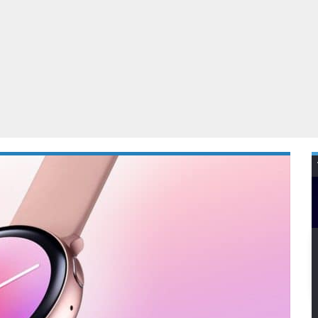
Virtual Reality
Alle merken
Olympus
martphones
Wearables
peakers & HiFi
Alle categorieën
pelcomputers
ysteemcamera’s