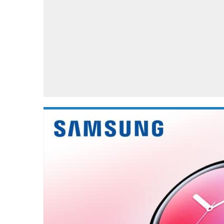
Accessoires
Gratis producten
HTC
Samsung
S
Apps
Hardware
S
Beurzen
Home entertainment
S
Camcorders
Industrie nieuws
S