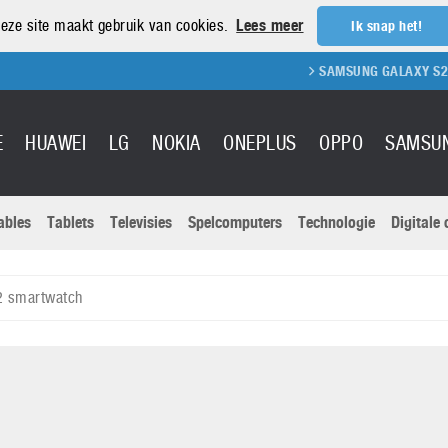
eze site maakt gebruik van cookies.
Lees meer
Ik snap het!
SAMSUNG GALAXY S21 REVIE
E
HUAWEI
LG
NOKIA
ONEPLUS
OPPO
SAMSU
ables
Tablets
Televisies
Spelcomputers
Technologie
Digitale
Actuele nieu
Sony
Panasonic
2 smartwatch
Vivo
Google
onitoren
Tablets
Xiaomi
Microsoft
pvouwbare
Technologie
Canon
Nintendo
elefoons
Televisies
Nikon
S & Software