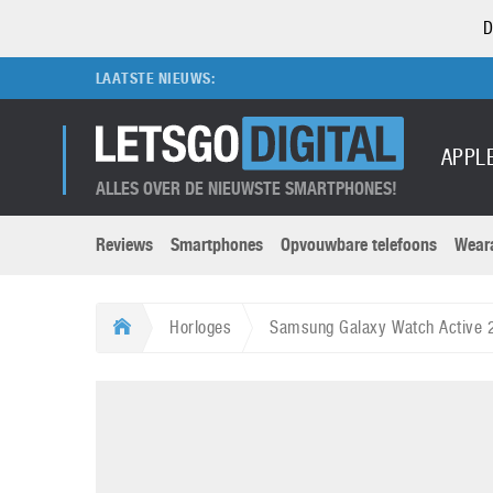
D
LAATSTE NIEUWS:
APPL
ALLES OVER DE NIEUWSTE SMARTPHONES!
Reviews
Smartphones
Opvouwbare telefoons
Wear
Merken submenu
Categorien submenu
Apple
LG
Horloges
Samsung Galaxy Watch Active 
Caviar
Motorola
5G
Computer
M
Computermuseum
Nokia
Aanbiedingen
Digitale camera’s
O
Honor
OnePlus
t
Abonnement
DSLR camera’s
Huawei
Oppo
O