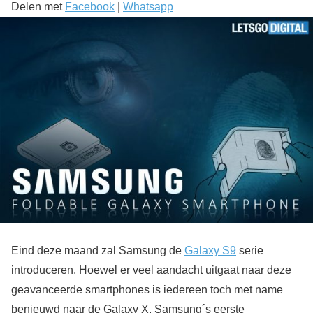
Delen met
Facebook
|
Whatsapp
Eind deze maand zal Samsung de
Galaxy S9
serie
introduceren. Hoewel er veel aandacht uitgaat naar deze
geavanceerde smartphones is iedereen toch met name
benieuwd naar de Galaxy X, Samsung´s eerste