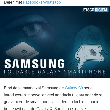
Delen met
Facebook
|
Whatsapp
Eind deze maand zal Samsung de
Galaxy S9
serie
introduceren. Hoewel er veel aandacht uitgaat naar deze
geavanceerde smartphones is iedereen toch met name
benieuwd naar de Galaxy X, Samsung´s eerste