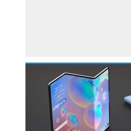
Accessoires
Gratis producten
HTC
Samsung
S
Apps
Hardware
S
Beurzen
Home entertainment
S
Camcorders
Industrie nieuws
S