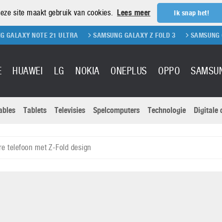
eze site maakt gebruik van cookies.
Lees meer
Ik snap het!
NOTE 21 ULTRA
SAMSUNG GALAXY Z FOLD 3
SAMSUNG GALAXY Z 
E
HUAWEI
LG
NOKIA
ONEPLUS
OPPO
SAMSU
ables
Tablets
Televisies
Spelcomputers
Technologie
Digitale
Actuele nieu
Sony
Panasonic
 telefoon met Z-Fold design
Vivo
Google
onitoren
Tablets
Xiaomi
Microsoft
pvouwbare
Technologie
Canon
Nintendo
elefoons
Televisies
Nikon
S & Software