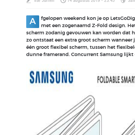
Ilse Jurrien
14 augustus 2019 - 23:45
Sa
fgelopen weekend kon je op LetsGoDigi
A
met een zogenaamd Z-Fold design. Het 
scherm zodanig gevouwen kan worden dat het
zo ontstaat een extra groot scherm wanneer j
één groot flexibel scherm, tussen het flexibe
dunne framerand. Concurrent Samsung lijkt d