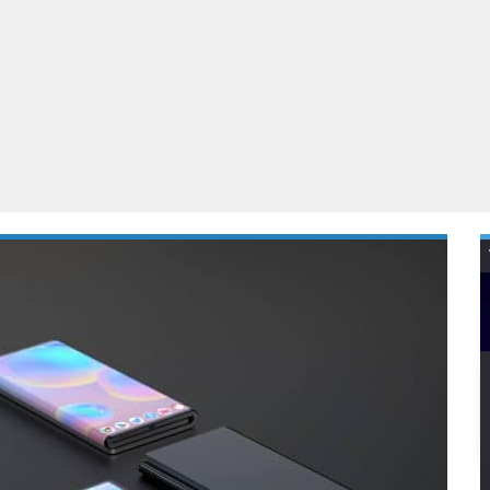
Virtual Reality
Alle merken
Olympus
martphones
Wearables
peakers & HiFi
Alle categorieën
pelcomputers
ysteemcamera’s