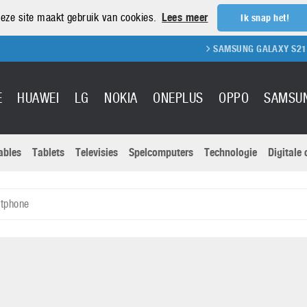
eze site maakt gebruik van cookies.
Lees meer
Ik snap het!
SAMSUNG GALAXY S21 REVIEW
E
HUAWEI
LG
NOKIA
ONEPLUS
OPPO
SAMSU
ables
Tablets
Televisies
Spelcomputers
Technologie
Digitale
Actuele nieu
Sony
Panasonic
tphone
Vivo
Google
onitoren
Tablets
Xiaomi
Microsoft
pvouwbare
Technologie
Canon
Nintendo
elefoons
Televisies
Nikon
S & Software