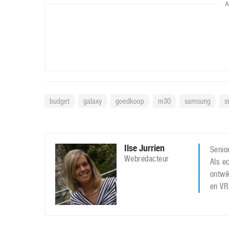
A
budget
galaxy
goedkoop
m30
samsung
s
Ilse Jurrien
Senior
Webredacteur
Als ec
ontwi
en VR