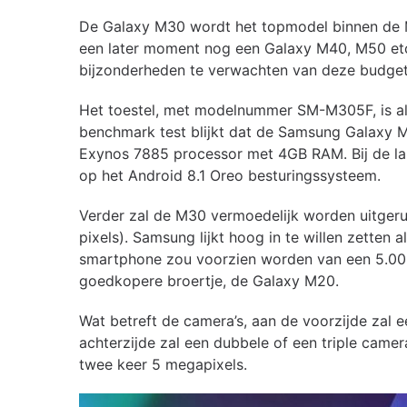
De Galaxy M30 wordt het topmodel binnen de M-s
een later moment nog een Galaxy M40, M50 etc v
bijzonderheden te verwachten van deze budget
Het toestel, met modelnummer SM-M305F, is al
benchmark test blijkt dat de Samsung Galaxy 
Exynos 7885 processor met 4GB RAM. Bij de lanc
op het Android 8.1 Oreo besturingssysteem.
Verder zal de M30 vermoedelijk worden uitgeru
pixels). Samsung lijkt hoog in te willen zetten
smartphone zou voorzien worden van een 5.000 
goedkopere broertje, de Galaxy M20.
Wat betreft de camera’s, aan de voorzijde zal
achterzijde zal een dubbele of een triple came
twee keer 5 megapixels.