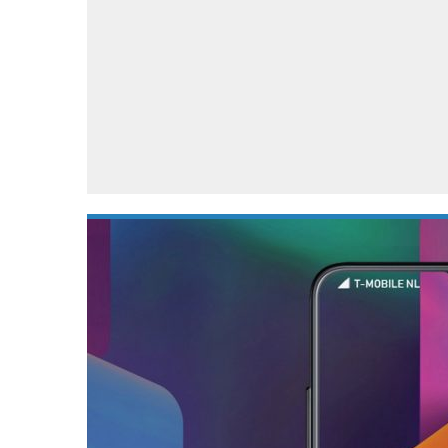
Accessoires
Gratis producten
HTC
Samsung
S
Apps
Hardware
S
Beurzen
Home entertainment
S
Camcorders
Industrie nieuws
S