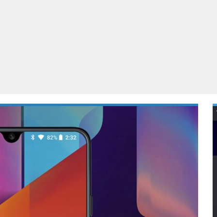
Virtual Reality
Alle merken
Olympus
martphones
Wearables
peakers & HiFi
Alle categorieën
pelcomputers
ysteemcamera’s