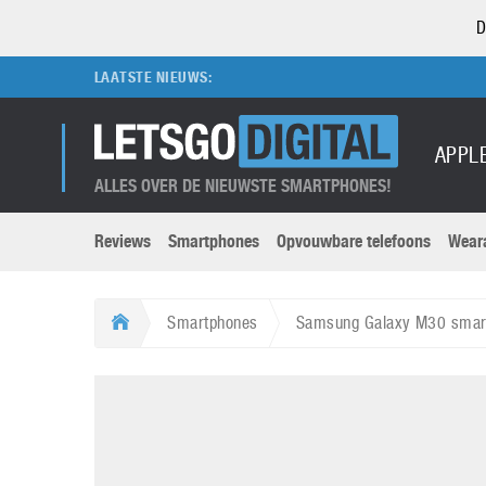
D
LAATSTE NIEUWS:
APPL
ALLES OVER DE NIEUWSTE SMARTPHONES!
Reviews
Smartphones
Opvouwbare telefoons
Wear
Merken submenu
Categorien submenu
Apple
LG
Smartphones
Samsung Galaxy M30 smar
Caviar
Motorola
5G
Computer
M
Computermuseum
Nokia
Aanbiedingen
Digitale camera’s
O
Honor
OnePlus
t
Abonnement
DSLR camera’s
Huawei
Oppo
O