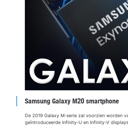
Samsung Galaxy M20 smartphone
De 2019 Galaxy M-serie zal voorzien worden va
geïntroduceerde Infinity-U en Infinity-V displa