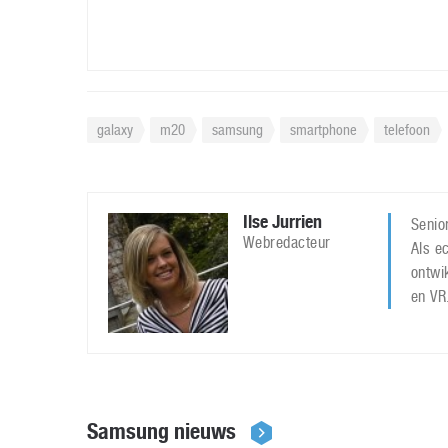
galaxy
m20
samsung
smartphone
telefoon
Ilse Jurrien
Senior
Webredacteur
Als ec
ontwi
en VR
Samsung nieuws