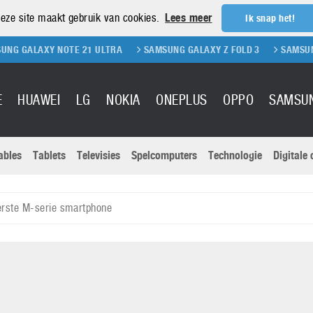
eze site maakt gebruik van cookies.
Lees meer
Ik snap het!
XY NOTE 21 ULTRA
SAMSUNG GALAXY Z FOLD 3
SAMSUNG GALAXY 
E
HUAWEI
LG
NOKIA
ONEPLUS
OPPO
SAMSU
ables
Tablets
Televisies
Spelcomputers
Technologie
Digitale
Actuele nieu
Sony
Panasonic
rste M-serie smartphone
Vivo
Google
onitoren
Tablets
Xiaomi
Microsoft
pvouwbare
Technologie
Canon
Nintendo
elefoons
Televisies
Nikon
S & Software