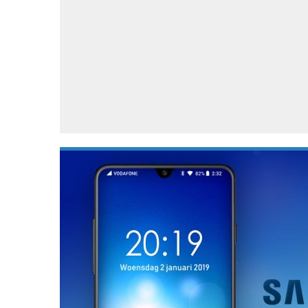
Accessoires
Gratis producten
HTC
Samsung
S
Apps
Hardware
S
Beurzen
Home entertainment
S
Camcorders
Industrie nieuws
S