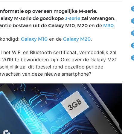
informatie op over een mogelijke M-serie.
Galaxy M-serie de goedkope
J-serie
zal vervangen.
tantie bestaan uit de Galaxy M10, M20 en de
M30
.
gekondigd:
en de
.
Galaxy M10
Galaxy M20
et WiFi en Bluetooth certificaat, vermoedelijk zal
 2019 te bewonderen zijn. Ook over de Galaxy M20
hijnlijk zal dit toestel rond dezelfde periode
erwachten van deze nieuwe smartphone?