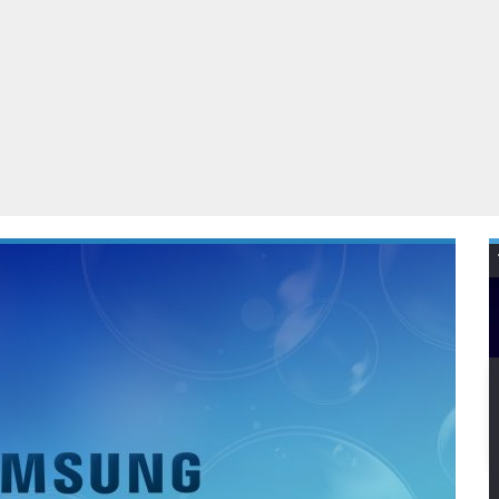
Virtual Reality
Alle merken
Olympus
martphones
Wearables
peakers & HiFi
Alle categorieën
pelcomputers
ysteemcamera’s