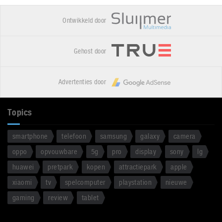
Ontwikkeld door
Gehost door
Advertenties door
Topics
smartphone
telefoon
samsung
galaxy
camera
oppo
opvouwbare
5g
pro
display
sony
lg
huawei
pretpark
kopen
attractiepark
apple
xiaomi
tv
spelcomputer
playstation
nieuwe
gaming
review
tablet