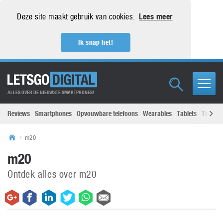
Deze site maakt gebruik van cookies.
Lees meer
Ik snap het!
ALLES OVER DE NIEUWSTE SMARTPHONES!
Reviews
Smartphones
Opvouwbare telefoons
Wearables
Tablets
Televisi
m20
m20
Ontdek alles over m20