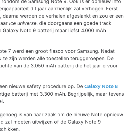
ie rondom de Samsung Note 9. Ook is er opnieuw info
jcapaciteit dit jaar aanzienlijk zal verhogen. Eerst
, daarna werden de verhalen afgeslankt en zou er een
raar
Ice universe
, die doorgaans een goede track
de Galaxy Note 9 batterij maar liefst 4.000 mAh
Note 7 werd een groot fiasco voor Samsung. Nadat
k te zijn werden alle toestellen teruggeroepen. De
chte van de 3.050 mAh batterij die het jaar ervoor
een nieuwe safety procedure op. De
Galaxy Note 8
ige batterij met 3.300 mAh. Begrijpelijk, maar tevens
l.
r genoeg is van haar zaak om de nieuwe Note opnieuw
ijd zal moeten uitwijzen of de Galaxy Note 9
schikken.