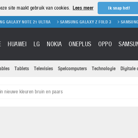
eze site maakt gebruik van cookies.
Lees meer
Ik snap het!
NOTE 21 ULTRA
SAMSUNG GALAXY Z FOLD 3
SAMSUNG GALAXY Z F
E
HUAWEI
LG
NOKIA
ONEPLUS
OPPO
SAMSU
ables
Tablets
Televisies
Spelcomputers
Technologie
Digitale
Actuele nieu
Sony
Panasonic
in nieuwe kleuren bruin en paars
Vivo
Google
onitoren
Tablets
Xiaomi
Microsoft
pvouwbare
Technologie
Canon
Nintendo
elefoons
Televisies
Nikon
S & Software