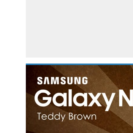
Accessoires
Gratis producten
HTC
Samsung
S
Apps
Hardware
S
Beurzen
Home entertainment
S
Camcorders
Industrie nieuws
S