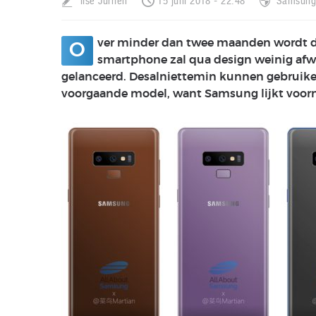
Ilse Jurrien
15 juni 2018 - 22:48
Samsun
ver minder dan twee maanden wordt 
O
smartphone zal qua design weinig afwi
gelanceerd. Desalniettemin kunnen gebruike
voorgaande model, want Samsung lijkt voorn