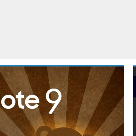
Virtual Reality
Alle merken
Olympus
martphones
Wearables
peakers & HiFi
Alle categorieën
pelcomputers
ysteemcamera’s