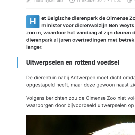
Hans Ryckmans
11 oktober 2017 - 11:52
et Belgische dierenpark de Olmense Zo
H
minister voor dierenwelzijn Ben Weyts
zoo in, waardoor het vandaag al zijn deuren
dierenpark al jaren overtredingen met betrek
langer.
Uitwerpselen en rottend voedsel
De dierentuin nabij Antwerpen moet dicht omdat
opgestapeld heeft, maar deze gewoon naast zic
Volgens berichten zou de Olmense Zoo niet vol
waarborgen door bijvoorbeeld uitwerpselen op t