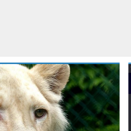
Virtual Reality
Alle merken
Olympus
martphones
Wearables
peakers & HiFi
Alle categorieën
pelcomputers
ysteemcamera’s