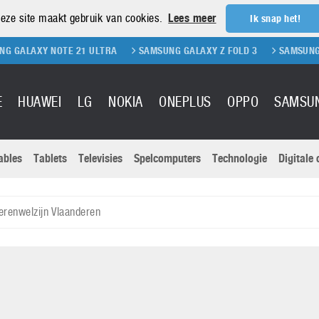
eze site maakt gebruik van cookies.
Lees meer
Ik snap het!
OTE 21 ULTRA
SAMSUNG GALAXY Z FOLD 3
SAMSUNG GALAXY Z FL
E
HUAWEI
LG
NOKIA
ONEPLUS
OPPO
SAMSU
ables
Tablets
Televisies
Spelcomputers
Technologie
Digitale
Actuele nieu
Sony
Panasonic
erenwelzijn Vlaanderen
Vivo
Google
onitoren
Tablets
Xiaomi
Microsoft
pvouwbare
Technologie
Canon
Nintendo
elefoons
Televisies
Nikon
S & Software