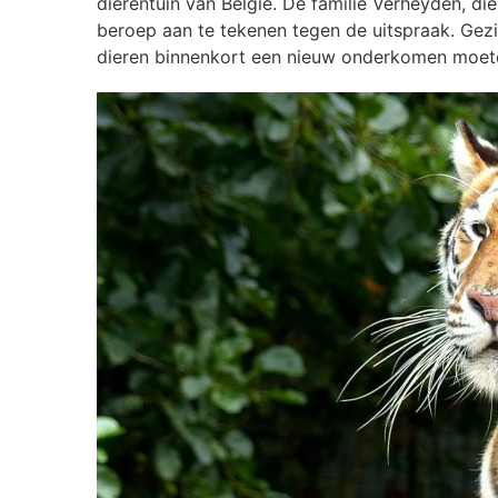
dierentuin van België. De familie Verheyden, di
beroep aan te tekenen tegen de uitspraak. Gezi
dieren binnenkort een nieuw onderkomen moet