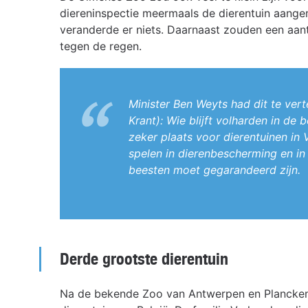
diereninspectie meermaals de dierentuin aange
veranderde er niets. Daarnaast zouden een aan
tegen de regen.
Minister Ben Weyts had dit te vert
Krant): Wie blijft volharden in de
zeker plaats voor dierentuinen in 
spelen in dierenbescherming en in
beesten moet gegarandeerd zijn.
Derde grootste dierentuin
Na de bekende Zoo van Antwerpen en Plancken