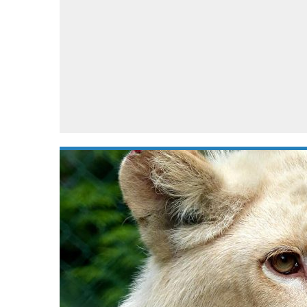
Accessoires
Gratis producten
HTC
Samsung
S
Apps
Hardware
S
Beurzen
Home entertainment
S
Camcorders
Industrie nieuws
S