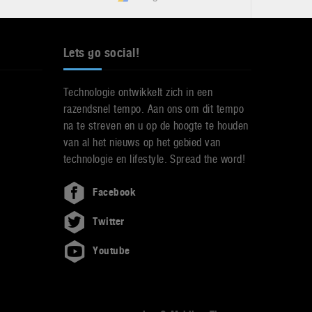
Lets go social!
Technologie ontwikkelt zich in een
razendsnel tempo. Aan ons om dit tempo
na te streven en u op de hoogte te houden
van al het nieuws op het gebied van
technologie en lifestyle. Spread the word!
Facebook
Twitter
Youtube