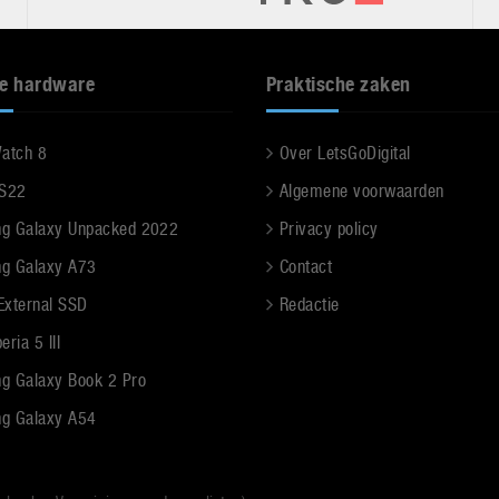
e hardware
Praktische zaken
Watch 8
Over LetsGoDigital
 S22
Algemene voorwaarden
g Galaxy Unpacked 2022
Privacy policy
g Galaxy A73
Contact
 External SSD
Redactie
ria 5 III
g Galaxy Book 2 Pro
g Galaxy A54