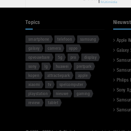
Topics
Nieuwst
smartphone
telefoon
samsung
Apple 
galaxy
camera
oppo
Galaxy
opvouwbare
5g
pro
display
Samsun
sony
lg
huawei
pretpark
Samsun
kopen
attractiepark
apple
Philips
xiaomi
tv
spelcomputer
Sony Xpe
playstation
nieuwe
gaming
Samsun
review
tablet
Samsun