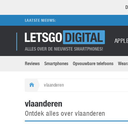
D
LAATSTE NIEUWS:
APPL
ALLES OVER DE NIEUWSTE SMARTPHONES!
Reviews
Smartphones
Opvouwbare telefoons
Wear
Merken submenu
Categorien submenu
Apple
LG
vlaanderen
Caviar
Motorola
5G
Computer
M
vlaanderen
Computermuseum
Nokia
Aanbiedingen
Digitale camera’s
O
Ontdek alles over vlaanderen
Honor
OnePlus
t
Abonnement
DSLR camera’s
Huawei
Oppo
O