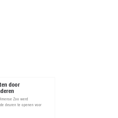
Virtual Reality
Alle merken
Olympus
martphones
Wearables
peakers & HiFi
Alle categorieën
pelcomputers
ysteemcamera’s
ten door
nderen
 Olmense Zoo werd
de deuren te openen voor