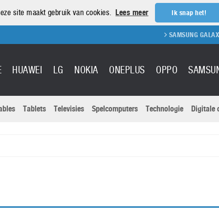
eze site maakt gebruik van cookies.
Lees meer
Ik snap het!
SAMSUNG GALAXY S
E
HUAWEI
LG
NOKIA
ONEPLUS
OPPO
SAMSU
ables
Tablets
Televisies
Spelcomputers
Technologie
Digitale
Actuele nieu
Sony
Panasonic
Vivo
Google
onitoren
Tablets
Xiaomi
Microsoft
pvouwbare
Technologie
Canon
Nintendo
elefoons
Televisies
Nikon
S & Software