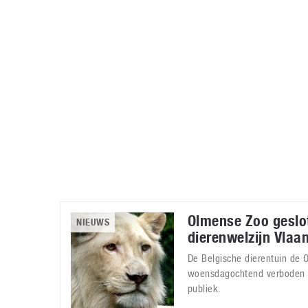
Accessoires
Gratis producten
HTC
Samsung
S
Apps
Hardware
S
Beurzen
Home entertainment
S
Camcorders
Industrie nieuws
S
Olmense Zoo geslo
NIEUWS
dierenwelzijn Vlaa
De Belgische dierentuin de
woensdagochtend verboden 
publiek.