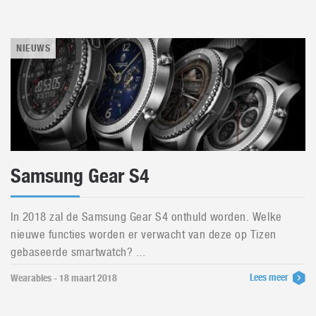
NIEUWS
Samsung Gear S4
In 2018 zal de Samsung Gear S4 onthuld worden. Welke
nieuwe functies worden er verwacht van deze op Tizen
gebaseerde smartwatch? ...
Lees meer
Wearables - 18 maart 2018