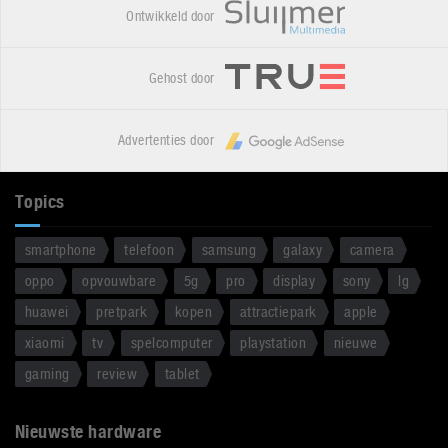
Ontwikkeld door
Gehost door
Advertenties door
Topics
smartphone
telefoon
samsung
galaxy
camera
oppo
opvouwbare
5g
pro
display
sony
lg
huawei
pretpark
kopen
attractiepark
apple
xiaomi
tv
spelcomputer
playstation
nieuwe
gaming
review
tablet
Nieuwste hardware