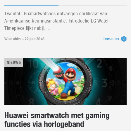
Tweetal LG smartwatches ontvangen certificaat van
Amerikaanse keuringsinstantie. Introductie LG Watch
Timepiece lijkt nabij. ...
Lees meer
Wearables - 22 juni 2018
NIEUWS
Huawei smartwatch met gaming
functies via horlogeband