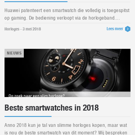
Huawei patenteert een smartwatch die volledig is toegespitst
op gaming. De bediening verloopt via de horlogeband....
Lees meer
Horloges - 3 mei 2018
NIEUWS
Beste smartwatches in 2018
Anno 2018 kun je tal van slimme horloges kopen, maar wat
is nou de beste smartwatch van dit moment? Wij bespreken