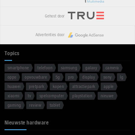
Gehost door
Advertenties door
Topics
smartphone
telefoon
samsung
galaxy
camera
oppo
opvouwbare
5g
pro
display
sony
lg
huawei
pretpark
kopen
attractiepark
apple
xiaomi
tv
spelcomputer
playstation
nieuwe
gaming
review
tablet
Nieuwste hardware