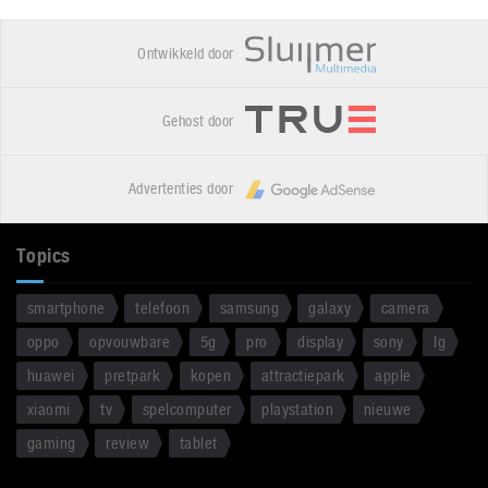
Ontwikkeld door
Gehost door
Advertenties door
Topics
smartphone
telefoon
samsung
galaxy
camera
oppo
opvouwbare
5g
pro
display
sony
lg
huawei
pretpark
kopen
attractiepark
apple
xiaomi
tv
spelcomputer
playstation
nieuwe
gaming
review
tablet