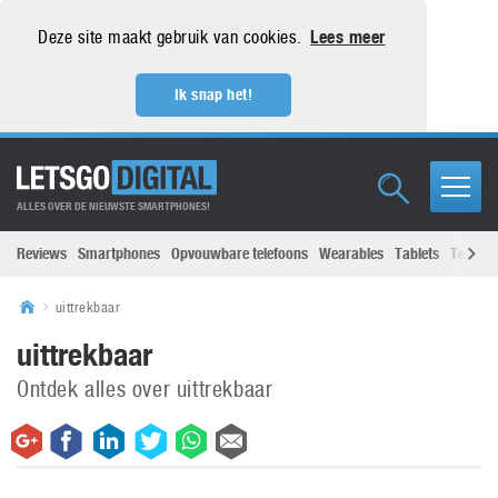
Deze site maakt gebruik van cookies.
Lees meer
Ik snap het!
ALLES OVER DE NIEUWSTE SMARTPHONES!
Reviews
Smartphones
Opvouwbare telefoons
Wearables
Tablets
Televisi
uittrekbaar
uittrekbaar
Ontdek alles over uittrekbaar