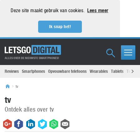
Deze site maakt gebruik van cookies.
Lees meer
Ik snap het!
ALLES OVER DE NIEUWSTE SMARTPHONES!
Reviews
Smartphones
Opvouwbare telefoons
Wearables
Tablets
Televisi
tv
tv
Ontdek alles over tv