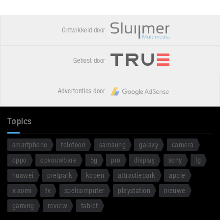
Ontwikkeld door
Gehost door
Advertenties door
Topics
smartphone
telefoon
samsung
galaxy
camera
oppo
opvouwbare
5g
pro
display
sony
lg
huawei
pretpark
kopen
attractiepark
apple
xiaomi
tv
spelcomputer
playstation
nieuwe
gaming
review
tablet