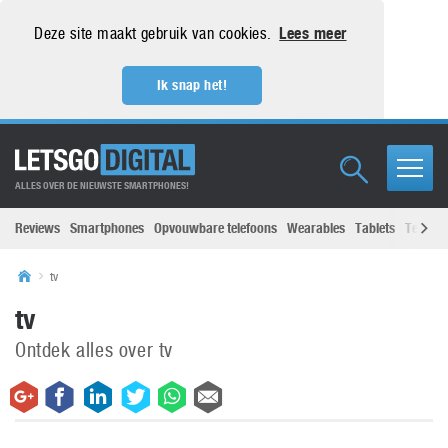
Deze site maakt gebruik van cookies.
Lees meer
Ik snap het!
ALLES OVER DE NIEUWSTE SMARTPHONES!
Reviews
Smartphones
Opvouwbare telefoons
Wearables
Tablets
Televisi
tv
tv
Ontdek alles over tv