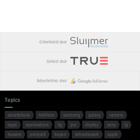
Ontwikkeld door
Gehost door
Advertenties door
Topics
smartphone
telefoon
samsung
galaxy
camera
oppo
opvouwbare
5g
pro
display
sony
lg
huawei
pretpark
kopen
attractiepark
apple