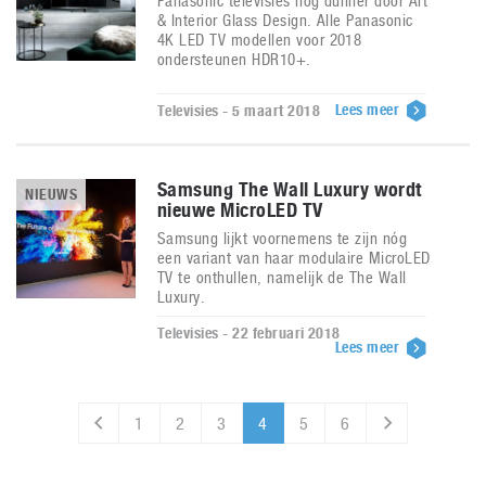
Panasonic televisies nog dunner door Art
& Interior Glass Design. Alle Panasonic
4K LED TV modellen voor 2018
ondersteunen HDR10+.
Lees meer
Televisies - 5 maart 2018
Samsung The Wall Luxury wordt
NIEUWS
nieuwe MicroLED TV
Samsung lijkt voornemens te zijn nóg
een variant van haar modulaire MicroLED
TV te onthullen, namelijk de The Wall
Luxury.
Televisies - 22 februari 2018
Lees meer
1
2
3
4
5
6