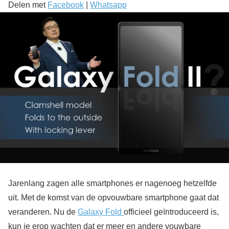
Delen met
Facebook
|
Whatsapp
Jarenlang zagen alle smartphones er nagenoeg hetzelfde
uit. Met de komst van de opvouwbare smartphone gaat dat
veranderen. Nu de
Galaxy Fold
officieel geïntroduceerd is,
kun je erop wachten dat er meer en andere vouwbare