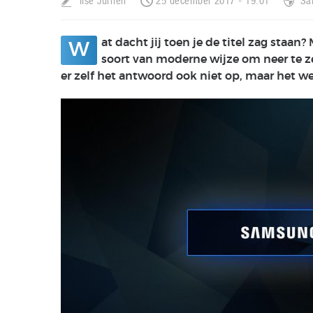
Ilse Jurrien
25 december 2017 - 19:01
Sa
at dacht jij toen je de titel zag staan
W
soort van moderne wijze om neer te z
er zelf het antwoord ook niet op, maar het w