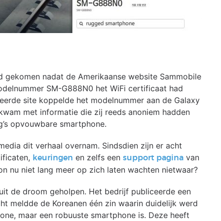
and gekomen nadat de Amerikaanse website Sammobile
modelnummer SM-G888N0 het WiFi certificaat had
eerde site koppelde het modelnummer aan de Galaxy
kwam met informatie die zij reeds anoniem hadden
g’s opvouwbare smartphone.
media dit verhaal overnam. Sindsdien zijn er acht
ificaten,
en zelfs een
van
keuringen
support pagina
 nu niet lang meer op zich laten wachten nietwaar?
it de droom geholpen. Het bedrijf publiceerde een
cht meldde de Koreanen één zin waarin duidelijk werd
e, maar een robuuste smartphone is. Deze heeft