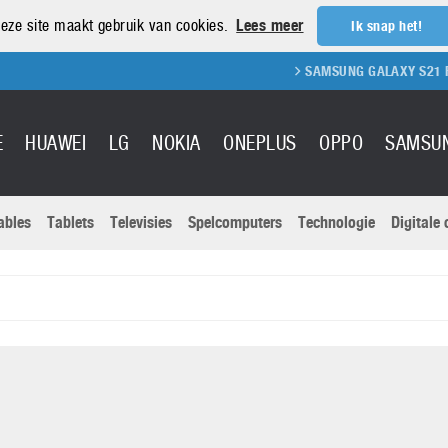
eze site maakt gebruik van cookies.
Lees meer
Ik snap het!
SAMSUNG GALAXY S21 REVIEW
E
HUAWEI
LG
NOKIA
ONEPLUS
OPPO
SAMSU
ables
Tablets
Televisies
Spelcomputers
Technologie
Digitale
Actuele nieu
Sony
Panasonic
Vivo
Google
onitoren
Tablets
Xiaomi
Microsoft
pvouwbare
Technologie
Canon
Nintendo
elefoons
Televisies
Nikon
S & Software