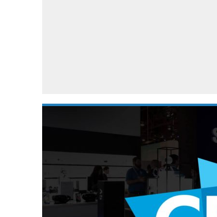
Accessoires
Gratis producten
HTC
Samsung
S
Apps
Hardware
S
Beurzen
Home entertainment
S
Camcorders
Industrie nieuws
S