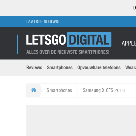
D
LAATSTE NIEUWS:
APPL
ALLES OVER DE NIEUWSTE SMARTPHONES!
Reviews
Smartphones
Opvouwbare telefoons
Wear
Merken submenu
Categorien submenu
Apple
LG
Smartphones
Samsung X CES 2018
Caviar
Motorola
5G
Computer
M
Computermuseum
Nokia
Aanbiedingen
Digitale camera’s
O
Honor
OnePlus
t
Abonnement
DSLR camera’s
Huawei
Oppo
O