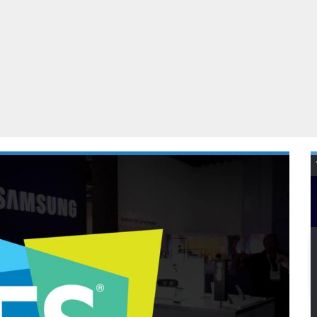
Virtual Reality
Alle merken
Olympus
martphones
Wearables
peakers & HiFi
Alle categorieën
pelcomputers
ysteemcamera’s