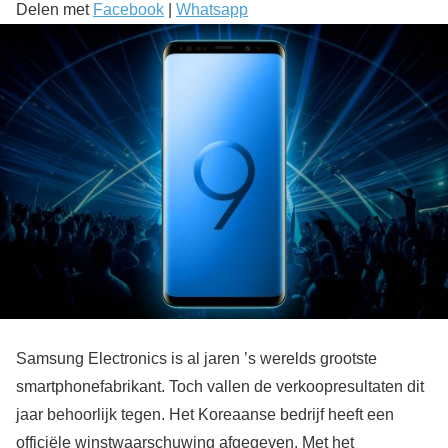
Delen met
Facebook
|
Whatsapp
Samsung Electronics is al jaren ’s werelds grootste
smartphonefabrikant. Toch vallen de verkoopresultaten dit
jaar behoorlijk tegen. Het Koreaanse bedrijf heeft een
officiële winstwaarschuwing afgegeven. Met het