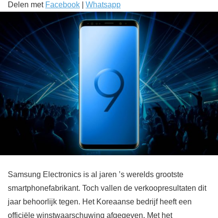
Delen met
Facebook
|
Whatsapp
Samsung Electronics is al jaren ’s werelds grootste
smartphonefabrikant. Toch vallen de verkoopresultaten dit
jaar behoorlijk tegen. Het Koreaanse bedrijf heeft een
officiële winstwaarschuwing afgegeven. Met het