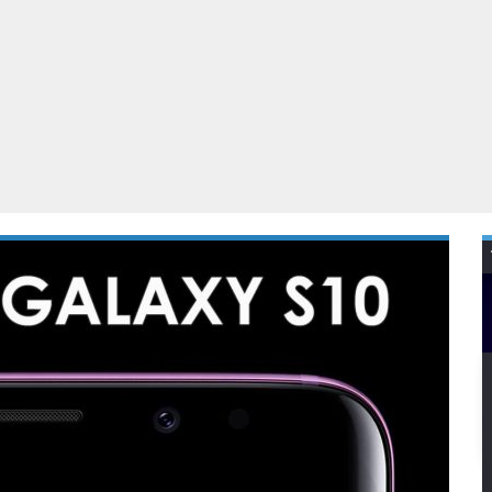
Virtual Reality
Alle merken
Olympus
martphones
Wearables
peakers & HiFi
Alle categorieën
pelcomputers
ysteemcamera’s