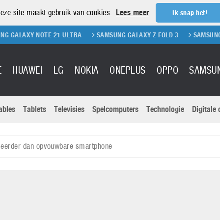
eze site maakt gebruik van cookies.
Lees meer
Ik snap het!
OTE 21 ULTRA
SAMSUNG GALAXY Z FOLD 3
SAMSUNG GALAXY Z FL
E
HUAWEI
LG
NOKIA
ONEPLUS
OPPO
SAMSU
ables
Tablets
Televisies
Spelcomputers
Technologie
Digitale
Actuele nieu
Sony
Panasonic
eerder dan opvouwbare smartphone
Vivo
Google
onitoren
Tablets
Xiaomi
Microsoft
pvouwbare
Technologie
Canon
Nintendo
elefoons
Televisies
Nikon
S & Software