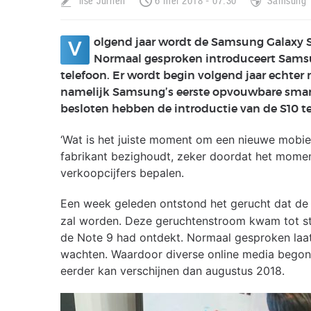
Ilse Jurrien
6 mei 2018 - 07:30
Samsung
olgend jaar wordt de Samsung Galaxy S1
V
Normaal gesproken introduceert Samsu
telefoon. Er wordt begin volgend jaar echte
namelijk Samsung’s eerste opvouwbare smar
besloten hebben de introductie van de S10 te
‘Wat is het juiste moment om een nieuwe mobiel
fabrikant bezighoudt, zeker doordat het moment
verkoopcijfers bepalen.
Een week geleden ontstond het gerucht dat de 
zal worden. Deze geruchtenstroom kwam tot s
de Note 9 had ontdekt. Normaal gesproken laa
wachten. Waardoor diverse online media begon
eerder kan verschijnen dan augustus 2018.