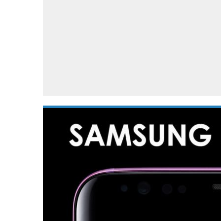
Accessoires
Gratis producten
HTC
Samsung
S
Apps
Hardware
S
Beurzen
Home entertainment
S
Camcorders
Industrie nieuws
S