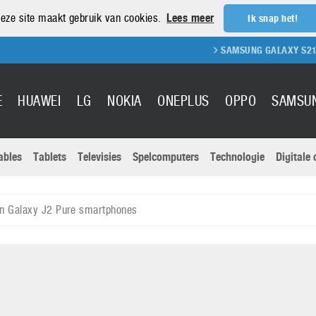
eze site maakt gebruik van cookies.
Lees meer
Ik snap het!
SAMSUNG GALAXY S21 REVIEW
E
HUAWEI
LG
NOKIA
ONEPLUS
OPPO
SAMSU
ables
Tablets
Televisies
Spelcomputers
Technologie
Digitale
Actuele nieu
Sony
Panasonic
n Galaxy J2 Pure smartphones
Vivo
Google
onitoren
Tablets
Xiaomi
Microsoft
pvouwbare
Technologie
Canon
Nintendo
elefoons
Televisies
Nikon
S & Software