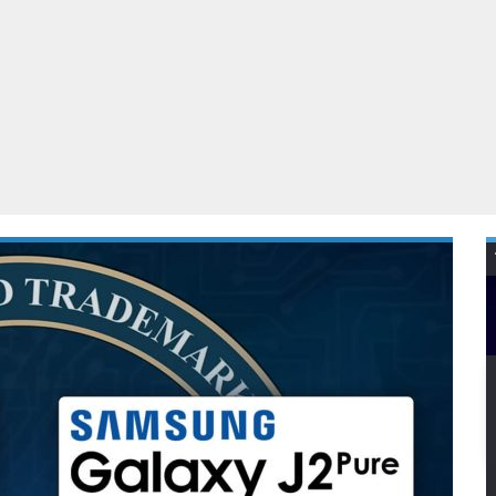
Virtual Reality
Alle merken
Olympus
martphones
Wearables
peakers & HiFi
Alle categorieën
pelcomputers
ysteemcamera’s