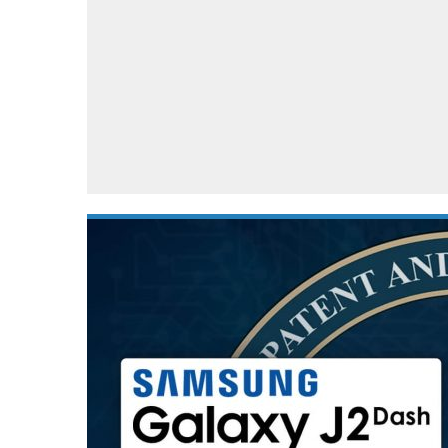
Accessoires
Gratis producten
HTC
Samsung
S
Apps
Hardware
S
Beurzen
Home entertainment
S
Camcorders
Industrie nieuws
S