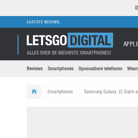
D
LAATSTE NIEUWS:
APPL
ALLES OVER DE NIEUWSTE SMARTPHONES!
Reviews
Smartphones
Opvouwbare telefoons
Wear
Merken submenu
Categorien submenu
Apple
LG
Smartphones
Samsung Galaxy J2 Dash e
Caviar
Motorola
5G
Computer
M
Computermuseum
Nokia
Aanbiedingen
Digitale camera’s
O
Honor
OnePlus
t
Abonnement
DSLR camera’s
Huawei
Oppo
O