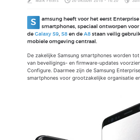
Mark Peters
26 oktober 2018 - 16:20
Sam
amsung heeft voor het eerst Enterpris
S
smartphones, speciaal ontworpen voor d
de
Galaxy S9
,
S8
en de
A8
staan veilig gebrui
mobiele omgeving centraal.
De zakelijke Samsung smartphones worden tot m
van beveiligings- en firmware-updates voorzien
Configure. Daarmee zijn de Samsung Enterprise
smartphones voor grootzakelijke organisatie en