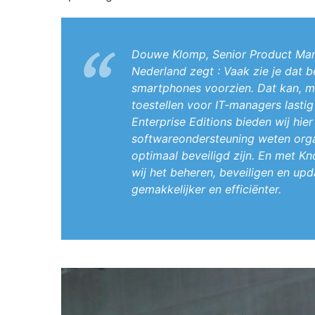
Douwe Klomp, Senior Product Ma
Nederland zegt : Vaak zie je dat
smartphones voorzien. Dat kan, m
toestellen voor IT-managers lasti
Enterprise Editions bieden wij hier
softwareondersteuning weten organ
optimaal beveiligd zijn. En met
wij het beheren, beveiligen en u
gemakkelijker en efficiënter.