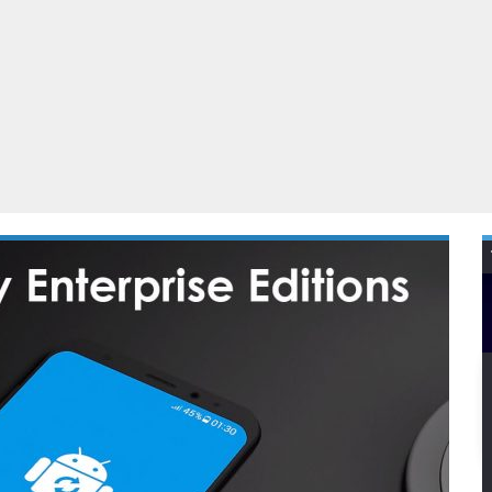
Virtual Reality
Alle merken
Olympus
martphones
Wearables
peakers & HiFi
Alle categorieën
pelcomputers
ysteemcamera’s