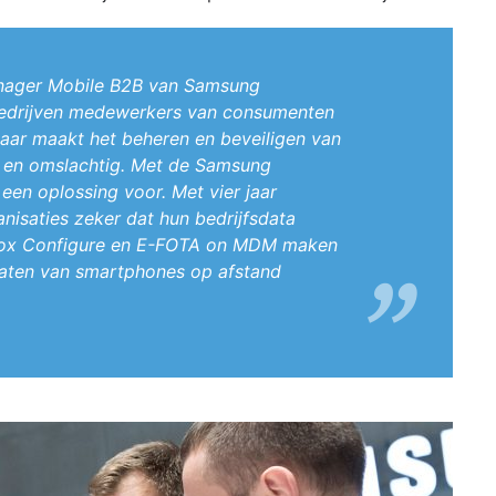
nager Mobile B2B van Samsung
 bedrijven medewerkers van consumenten
aar maakt het beheren en beveiligen van
g en omslachtig. Met de Samsung
 een oplossing voor. Met vier jaar
isaties zeker dat hun bedrijfsdata
 Knox Configure en E-FOTA on MDM maken
pdaten van smartphones op afstand