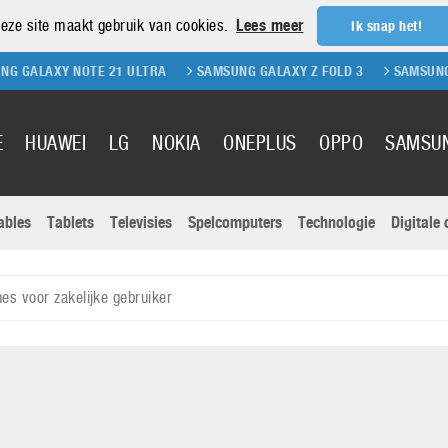
eze site maakt gebruik van cookies.
Lees meer
Ik snap het!
 NOTE 21 ULTRA
SAMSUNG GALAXY Z FOLD 3
SAMSUNG GALAXY Z 
E
HUAWEI
LG
NOKIA
ONEPLUS
OPPO
SAMSU
ables
Tablets
Televisies
Spelcomputers
Technologie
Digitale
Actuele nieu
Sony
Panasonic
s voor zakelijke gebruiker
Vivo
Google
onitoren
Tablets
Xiaomi
Microsoft
pvouwbare
Technologie
Canon
Nintendo
elefoons
Televisies
Nikon
S & Software