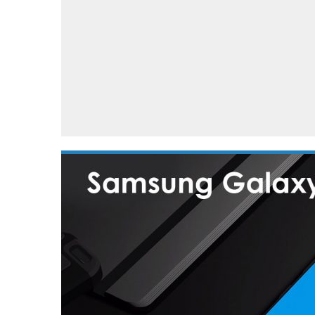
Accessoires
Gratis producten
HTC
Samsung
S
Apps
Hardware
S
Beurzen
Home entertainment
S
Camcorders
Industrie nieuws
S