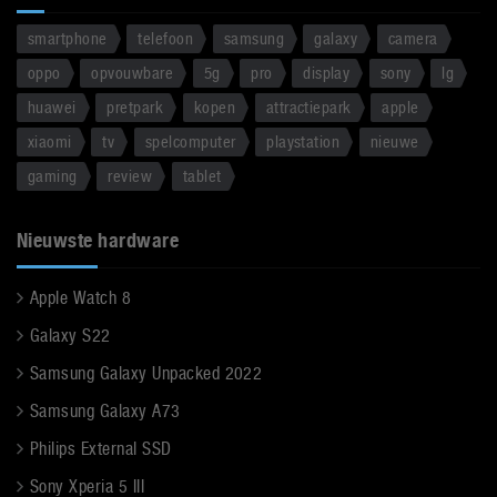
smartphone
telefoon
samsung
galaxy
camera
oppo
opvouwbare
5g
pro
display
sony
lg
huawei
pretpark
kopen
attractiepark
apple
xiaomi
tv
spelcomputer
playstation
nieuwe
gaming
review
tablet
Nieuwste hardware
Apple Watch 8
Galaxy S22
Samsung Galaxy Unpacked 2022
Samsung Galaxy A73
Philips External SSD
Sony Xperia 5 III