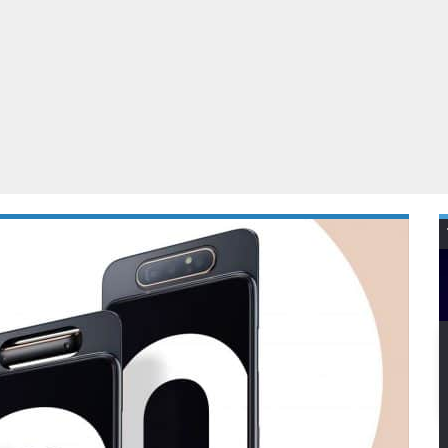
Virtual Reality
Alle merken
Olympus
martphones
Wearables
peakers & HiFi
Alle categorieën
pelcomputers
ysteemcamera’s