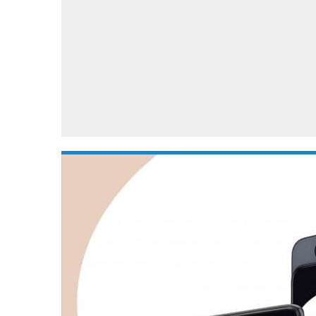
Accessoires
Gratis producten
HTC
Samsung
S
Apps
Hardware
S
Beurzen
Home entertainment
S
Camcorders
Industrie nieuws
S