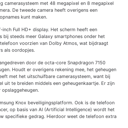
oudig camerasysteem met 48 megapixel en 8 megapixel
amera. De tweede camera heeft overigens een
sopnames kunt maken.
-inch Full HD+ display. Het scherm heeft een
is bij steeds meer Galaxy smartphones onder het
 telefoon voorzien van Dolby Atmos, wat bijdraagt
s als oordopjes.
 aangedreven door de octa-core Snapdragon 7150
en. Houdt er overigens rekening mee, het geheugen
 heeft met het uitschuifbare camerasysteem, want bij
l uit te breiden middels een geheugenkaartje. Er zijn
r opslaggeheugen.
msung Knox beveiligingsplatform. Ook is de telefoon
r, op basis van AI (Artificial Intelligence) wordt het
w specifieke gedrag. Hierdoor weet de telefoon extra