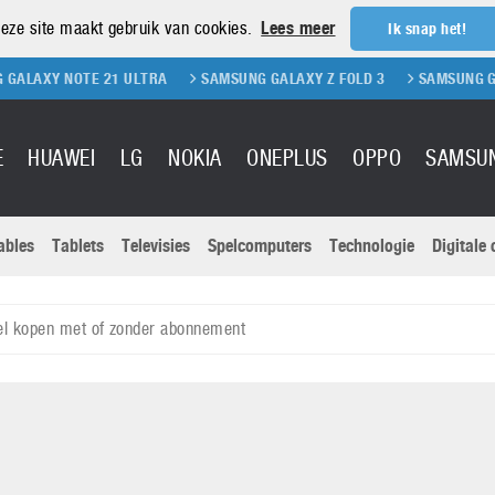
eze site maakt gebruik van cookies.
Lees meer
Ik snap het!
 NOTE 21 ULTRA
SAMSUNG GALAXY Z FOLD 3
SAMSUNG GALAXY Z 
E
HUAWEI
LG
NOKIA
ONEPLUS
OPPO
SAMSU
ables
Tablets
Televisies
Spelcomputers
Technologie
Digitale
Actuele nieu
Sony
Panasonic
l kopen met of zonder abonnement
Vivo
Google
onitoren
Tablets
Xiaomi
Microsoft
pvouwbare
Technologie
Canon
Nintendo
elefoons
Televisies
Nikon
S & Software