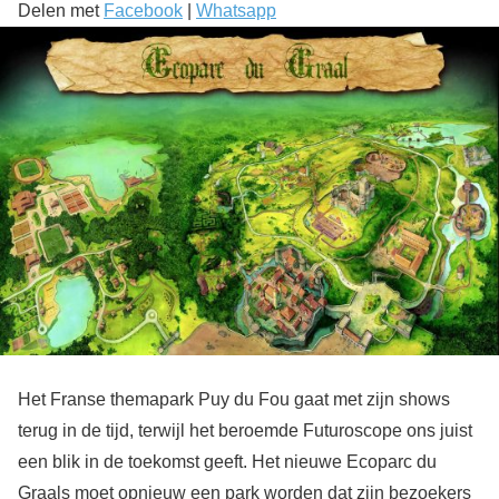
Delen met
Facebook
|
Whatsapp
Het Franse themapark Puy du Fou gaat met zijn shows
terug in de tijd, terwijl het beroemde Futuroscope ons juist
een blik in de toekomst geeft. Het nieuwe Ecoparc du
Graals moet opnieuw een park worden dat zijn bezoekers