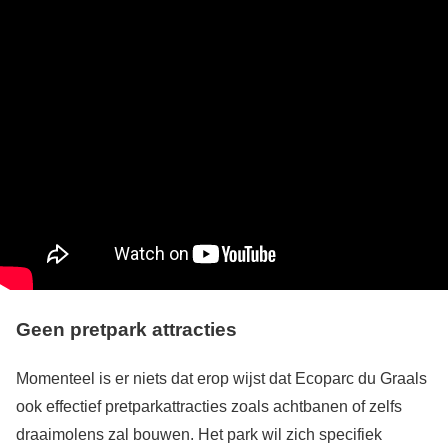
Geen pretpark attracties
Momenteel is er niets dat erop wijst dat Ecoparc du Graals
ook effectief pretparkattracties zoals achtbanen of zelfs
draaimolens zal bouwen. Het park wil zich specifiek