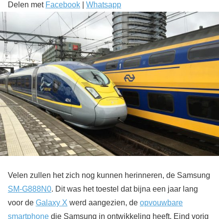
Delen met
Facebook
|
Whatsapp
Velen zullen het zich nog kunnen herinneren, de Samsung
SM-G888N0
. Dit was het toestel dat bijna een jaar lang
voor de
Galaxy X
werd aangezien, de
opvouwbare
smartphone
die Samsung in ontwikkeling heeft. Eind vorig