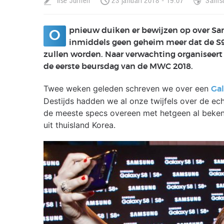
Ilse Jurrien
23 januari 2018 - 19:07
Sams
pnieuw duiken er bewijzen op over Sa
O
inmiddels geen geheim meer dat de S
zullen worden. Naar verwachting organiseert 
de eerste beursdag van de MWC 2018.
Twee weken geleden schreven we over een
Gal
Destijds hadden we al onze twijfels over de ec
de meeste specs overeen met hetgeen al beken
uit thuisland Korea.