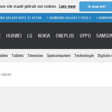
eze site maakt gebruik van cookies.
Lees meer
Ik snap het!
TE 21 ULTRA
SAMSUNG GALAXY Z FOLD 3
SAMSUNG GALAXY Z FLI
E
HUAWEI
LG
NOKIA
ONEPLUS
OPPO
SAMSU
ables
Tablets
Televisies
Spelcomputers
Technologie
Digitale
Actuele nieu
Sony
Panasonic
e datum
Vivo
Google
onitoren
Tablets
Xiaomi
Microsoft
pvouwbare
Technologie
Canon
Nintendo
elefoons
Televisies
Nikon
S & Software