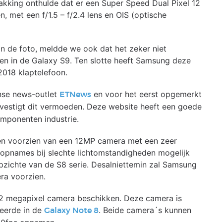
kking onthulde dat er een Super Speed Dual Pixel 12
met een f/1.5 – f/2.4 lens en OIS (optische
n de foto, meldde we ook dat het zeker niet
ien in de Galaxy S9. Ten slotte heeft Samsung deze
2018 klaptelefoon.
nse news-outlet
en voor het eerst opgemerkt
ETNews
estigt dit vermoeden. Deze website heeft een goede
omponenten industrie.
en voorzien van een 12MP camera met een zeer
 opnames bij slechte lichtomstandigheden mogelijk
pzichte van de S8 serie. Desalniettemin zal Samsung
ra voorzien.
 12 megapixel camera beschikken. Deze camera is
teerde in de
. Beide camera´s kunnen
Galaxy Note 8