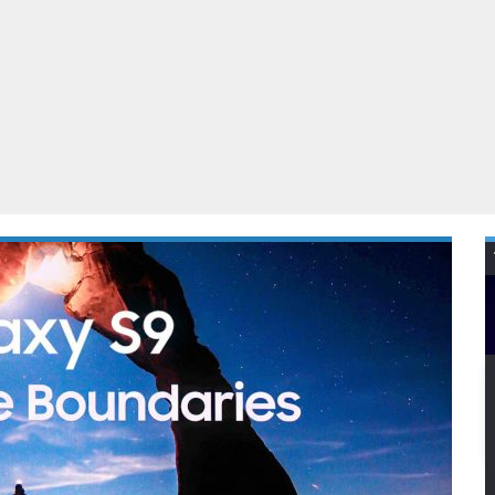
Virtual Reality
Alle merken
Olympus
martphones
Wearables
peakers & HiFi
Alle categorieën
pelcomputers
ysteemcamera’s