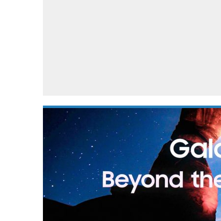
Accessoires
Gratis producten
HTC
Samsung
S
Apps
Hardware
S
Beurzen
Home entertainment
S
Camcorders
Industrie nieuws
S