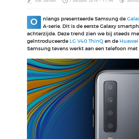
Ilse Jurrien
7 oktober 2018 - 11:04
Sams
nlangs presenteerde Samsung de
Gala
O
A-serie. Dit is de eerste Galaxy smartp
achterzijde. Deze trend zien we bij steeds m
geïntroduceerde
LG V40 ThinQ
en de
Huawei
Samsung tevens werkt aan een telefoon met v