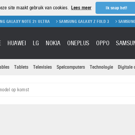
eze site maakt gebruik van cookies.
Lees meer
Ik snap het!
 NOTE 21 ULTRA
SAMSUNG GALAXY Z FOLD 3
SAMSUNG GALAXY Z 
E
HUAWEI
LG
NOKIA
ONEPLUS
OPPO
SAMSU
ables
Tablets
Televisies
Spelcomputers
Technologie
Digitale
Actuele nieu
Sony
Panasonic
model op komst
Vivo
Google
onitoren
Tablets
Xiaomi
Microsoft
pvouwbare
Technologie
Canon
Nintendo
elefoons
Televisies
Nikon
S & Software