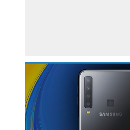
Accessoires
Gratis producten
HTC
Samsung
S
Apps
Hardware
S
Beurzen
Home entertainment
S
Camcorders
Industrie nieuws
S