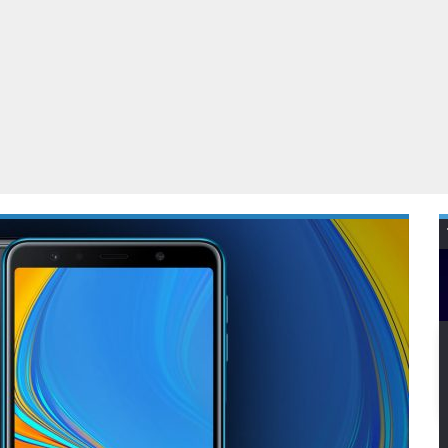
Virtual Reality
Alle merken
Olympus
martphones
Wearables
peakers & HiFi
Alle categorieën
pelcomputers
ysteemcamera’s