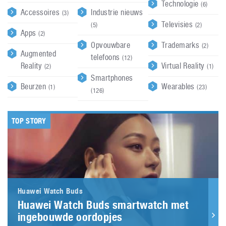
Technologie
(6)
Accessoires
Industrie nieuws
(3)
Televisies
(5)
(2)
Apps
(2)
Opvouwbare
Trademarks
(2)
Augmented
telefoons
(12)
Reality
Virtual Reality
(2)
(1)
Smartphones
Beurzen
Wearables
(1)
(23)
(126)
TOP STORY
Huawei Watch Buds
Huawei Watch Buds smartwatch met
ingebouwde oordopjes