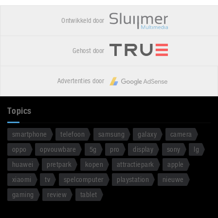
Ontwikkeld door
Gehost door
Advertenties door
Topics
smartphone
telefoon
samsung
galaxy
camera
oppo
opvouwbare
5g
pro
display
sony
lg
huawei
pretpark
kopen
attractiepark
apple
xiaomi
tv
spelcomputer
playstation
nieuwe
gaming
review
tablet