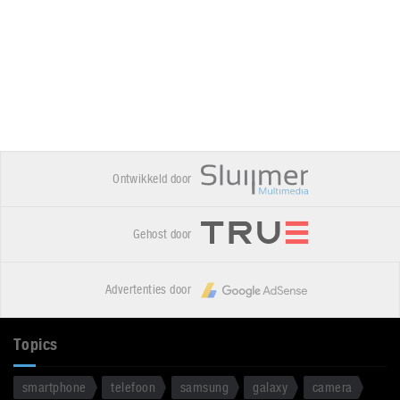
Ontwikkeld door
Gehost door
Advertenties door
Topics
smartphone
telefoon
samsung
galaxy
camera