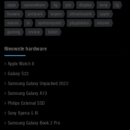
oppo
opvouwbare
5g
pro
display
sony
lg
huawei
pretpark
kopen
attractiepark
apple
xiaomi
tv
spelcomputer
playstation
nieuwe
gaming
review
tablet
Nieuwste hardware
Apple Watch 8
Galaxy S22
Samsung Galaxy Unpacked 2022
Samsung Galaxy A73
Philips External SSD
Sony Xperia 5 III
Samsung Galaxy Book 2 Pro