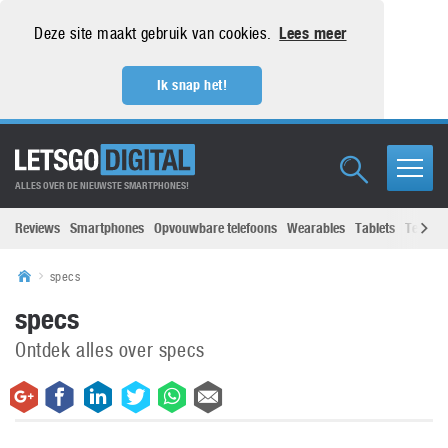
Deze site maakt gebruik van cookies.
Lees meer
Ik snap het!
ALLES OVER DE NIEUWSTE SMARTPHONES!
Reviews
Smartphones
Opvouwbare telefoons
Wearables
Tablets
Televisi
specs
specs
Ontdek alles over specs