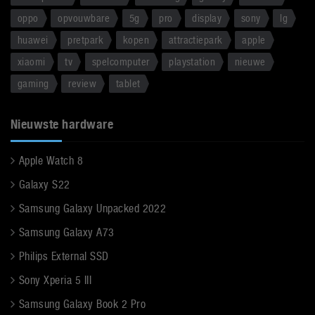
oppo
opvouwbare
5g
pro
display
sony
lg
huawei
pretpark
kopen
attractiepark
apple
xiaomi
tv
spelcomputer
playstation
nieuwe
gaming
review
tablet
Nieuwste hardware
Apple Watch 8
Galaxy S22
Samsung Galaxy Unpacked 2022
Samsung Galaxy A73
Philips External SSD
Sony Xperia 5 III
Samsung Galaxy Book 2 Pro