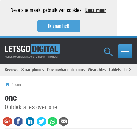
Deze site maakt gebruik van cookies.
Lees meer
Ik snap het!
ALLES OVER DE NIEUWSTE SMARTPHONES!
Reviews
Smartphones
Opvouwbare telefoons
Wearables
Tablets
Televisi
one
one
Ontdek alles over one