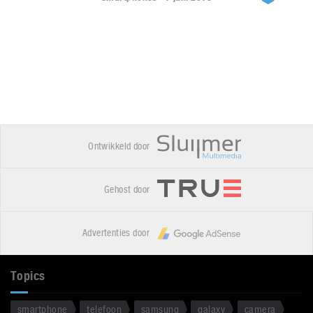
Ontwikkeld door
Gehost door
Advertenties door
Topics
smartphone
telefoon
samsung
galaxy
camera