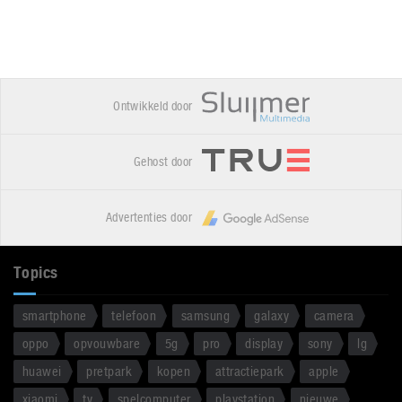
Ontwikkeld door
Gehost door
Advertenties door
Topics
smartphone
telefoon
samsung
galaxy
camera
oppo
opvouwbare
5g
pro
display
sony
lg
huawei
pretpark
kopen
attractiepark
apple
xiaomi
tv
spelcomputer
playstation
nieuwe