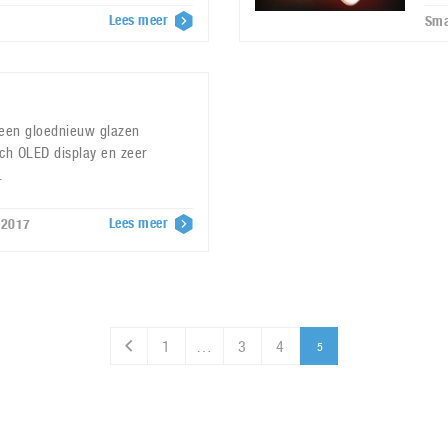
Lees meer
Sma
 een gloednieuw glazen
nch OLED display en zeer
.
Lees meer
 2017
1
…
3
4
5