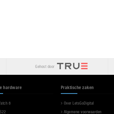
Gehost door
e hardware
Praktische zaken
Watch 8
Over LetsGoDigital
 S22
Algemene voorwaarden