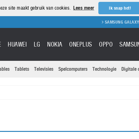
eze site maakt gebruik van cookies.
Lees meer
Ik snap het!
SAMSUNG GALAXY S21
E
HUAWEI
LG
NOKIA
ONEPLUS
OPPO
SAMSU
ables
Tablets
Televisies
Spelcomputers
Technologie
Digitale
Actuele nieu
Sony
Panasonic
Vivo
Google
onitoren
Tablets
Xiaomi
Microsoft
pvouwbare
Technologie
Canon
Nintendo
elefoons
Televisies
Nikon
S & Software