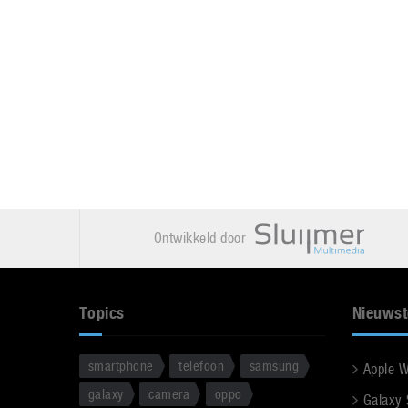
Ontwikkeld door
Topics
Nieuwst
smartphone
telefoon
samsung
Apple 
galaxy
camera
oppo
Galaxy