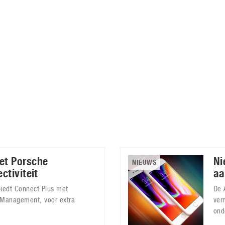
Virtual Reality
Alle merken
Olympus
martphones
Wearables
peakers & HiFi
Alle categorieën
pelcomputers
ysteemcamera’s
et Porsche
Ni
NIEUWS
ctiviteit
aa
iedt Connect Plus met
De 
 Management, voor extra
ver
ond