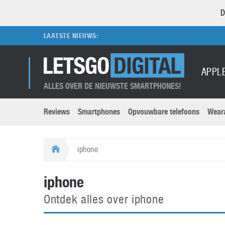
D
LAATSTE NIEUWS:
APPL
ALLES OVER DE NIEUWSTE SMARTPHONES!
Reviews
Smartphones
Opvouwbare telefoons
Wear
Merken submenu
Categorien submenu
Apple
LG
iphone
Caviar
Motorola
5G
Computer
M
iphone
Computermuseum
Nokia
Aanbiedingen
Digitale camera’s
O
Ontdek alles over iphone
Honor
OnePlus
t
Abonnement
DSLR camera’s
Huawei
Oppo
O