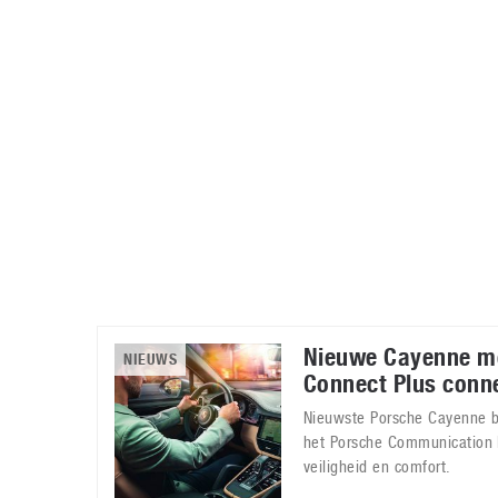
Accessoires
Gratis producten
HTC
Samsung
S
Apps
Hardware
S
Beurzen
Home entertainment
S
Camcorders
Industrie nieuws
S
Nieuwe Cayenne m
NIEUWS
Connect Plus conne
Nieuwste Porsche Cayenne b
het Porsche Communication
veiligheid en comfort.