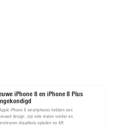
Galaxy
11 augustus 2025
Robot tentoonstelling van Chriet Titulaer in
Bonami Museum
25 oktober 2024
euwe iPhone 8 en iPhone 8 Plus
ngekondigd
Apple iPhone 8 smartphones hebben een
nieuwd design, zijn vele malen sneller en
ersteunen draadloos opladen en AR.