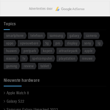
Advertenties door
Topics
smartphone
telefoon
samsung
galaxy
camera
oppo
opvouwbare
5g
pro
display
sony
lg
huawei
pretpark
kopen
attractiepark
apple
xiaomi
tv
spelcomputer
playstation
nieuwe
gaming
review
tablet
Nieuwste hardware
Apple Watch 8
Galaxy S22
Samsung Galaxy Unpacked 2022