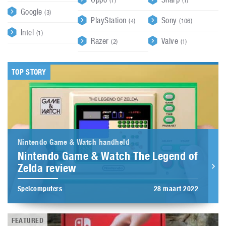
(1)
(1)
Google
(3)
PlayStation
Sony
(4)
(106)
Intel
(1)
Razer
Valve
(2)
(1)
TOP STORY
Nintendo Game & Watch handheld
Nintendo Game & Watch The Legend of
Zelda review
Spelcomputers
28 maart 2022
FEATURED