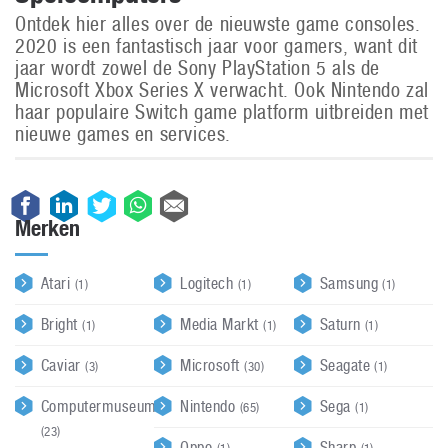
Ontdek hier alles over de nieuwste game consoles.
2020 is een fantastisch jaar voor gamers, want dit
jaar wordt zowel de Sony PlayStation 5 als de
Microsoft Xbox Series X verwacht. Ook Nintendo zal
haar populaire Switch game platform uitbreiden met
nieuwe games en services.
Merken
Atari
Logitech
Samsung
(1)
(1)
(1)
Bright
Media Markt
Saturn
(1)
(1)
(1)
Caviar
Microsoft
Seagate
(3)
(30)
(1)
Computermuseum
Nintendo
Sega
(65)
(1)
(23)
Oppo
Sharp