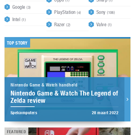
(1)
(1)
Google
(3)
PlayStation
Sony
(4)
(106)
Intel
(1)
Razer
Valve
(2)
(1)
TOP STORY
Nintendo Game & Watch handheld
Nintendo Game & Watch The Legend of
Zelda review
Spelcomputers
28 maart 2022
FEATURED