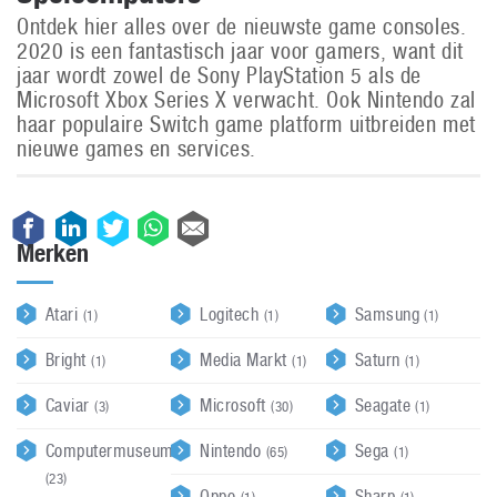
Ontdek hier alles over de nieuwste game consoles.
2020 is een fantastisch jaar voor gamers, want dit
jaar wordt zowel de Sony PlayStation 5 als de
Microsoft Xbox Series X verwacht. Ook Nintendo zal
haar populaire Switch game platform uitbreiden met
nieuwe games en services.
Merken
Atari
Logitech
Samsung
(1)
(1)
(1)
Bright
Media Markt
Saturn
(1)
(1)
(1)
Caviar
Microsoft
Seagate
(3)
(30)
(1)
Computermuseum
Nintendo
Sega
(65)
(1)
(23)
Oppo
Sharp