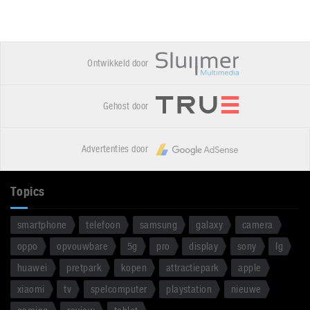
Ontwikkeld door
Gehost door
Advertenties door
Topics
smartphone
telefoon
samsung
galaxy
camera
oppo
opvouwbare
5g
pro
display
sony
lg
huawei
pretpark
kopen
attractiepark
apple
xiaomi
tv
spelcomputer
playstation
nieuwe