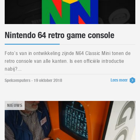
Nintendo 64 retro game console
Foto’s van in ontwikkeling zijnde N64 Classic Mini tonen de
retro console van alle kanten. Is een officiële introductie
nabij?...
Lees meer
Spelcomputers - 19 oktober 2018
NIEUWS