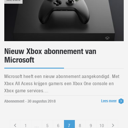
Nieuw Xbox abonnement van
Microsoft
Microsoft heeft een nieuw abonnement aangekondigd. Met
Xbox All Acess krijgen gamers een Xbox One console en
Xbox game services....
Lees meer
Abonnement - 30 augustus 2018
1
…
5
6
7
8
9
10