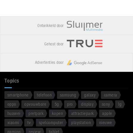
Ontwikkeld door
Gehost door
Advertenties door
Topics
smartphone
telefoon
samsung
galaxy
camera
oppo
opvouwbare
5g
pro
display
sony
lg
huawei
pretpark
kopen
attractiepark
apple
xiaomi
tv
spelcomputer
playstation
nieuwe
gaming
review
tablet