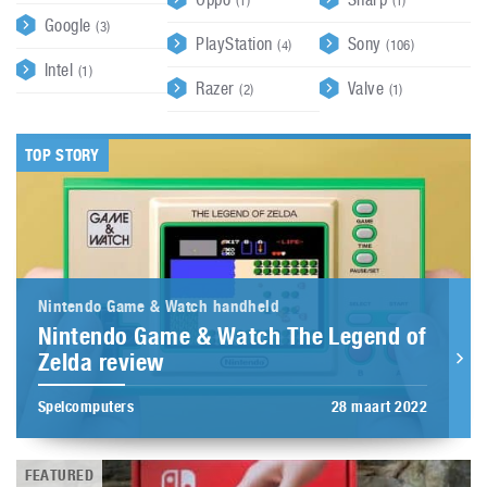
(1)
(1)
Google
(3)
PlayStation
Sony
(4)
(106)
Intel
(1)
Razer
Valve
(2)
(1)
TOP STORY
Nintendo Game & Watch handheld
Nintendo Game & Watch The Legend of
Zelda review
Spelcomputers
28 maart 2022
FEATURED