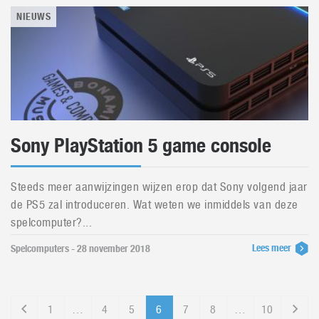
NIEUWS
Sony PlayStation 5 game console
Steeds meer aanwijzingen wijzen erop dat Sony volgend jaar
de PS5 zal introduceren. Wat weten we inmiddels van deze
spelcomputer?...
Lees meer
Spelcomputers - 28 november 2018
1
…
4
5
6
7
8
…
10