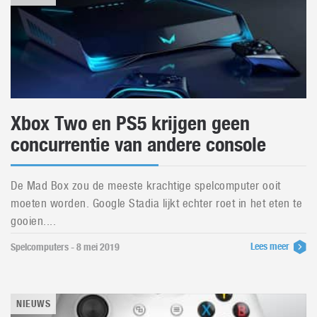
Xbox Two en PS5 krijgen geen
concurrentie van andere console
De Mad Box zou de meeste krachtige spelcomputer ooit
moeten worden. Google Stadia lijkt echter roet in het eten te
gooien....
Lees meer
Spelcomputers - 8 mei 2019
NIEUWS