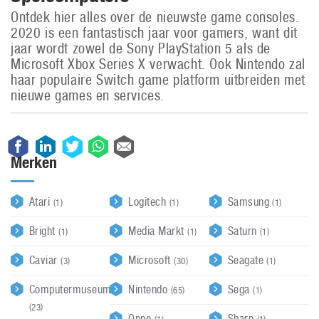
Ontdek hier alles over de nieuwste game consoles.
2020 is een fantastisch jaar voor gamers, want dit
jaar wordt zowel de Sony PlayStation 5 als de
Microsoft Xbox Series X verwacht. Ook Nintendo zal
haar populaire Switch game platform uitbreiden met
nieuwe games en services.
Merken
Atari
Logitech
Samsung
(1)
(1)
(1)
Bright
Media Markt
Saturn
(1)
(1)
(1)
Caviar
Microsoft
Seagate
(3)
(30)
(1)
Computermuseum
Nintendo
Sega
(65)
(1)
(23)
Oppo
Sharp