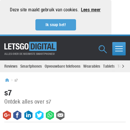
Deze site maakt gebruik van cookies.
Lees meer
Ik snap het!
ALLES OVER DE NIEUWSTE SMARTPHONES!
Reviews
Smartphones
Opvouwbare telefoons
Wearables
Tablets
Televisi
s7
s7
Ontdek alles over s7