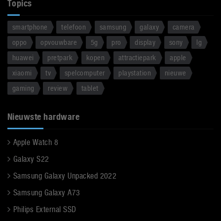
Topics
smartphone
telefoon
samsung
galaxy
camera
oppo
opvouwbare
5g
pro
display
sony
lg
huawei
pretpark
kopen
attractiepark
apple
xiaomi
tv
spelcomputer
playstation
nieuwe
gaming
review
tablet
Nieuwste hardware
Apple Watch 8
Galaxy S22
Samsung Galaxy Unpacked 2022
Samsung Galaxy A73
Philips External SSD