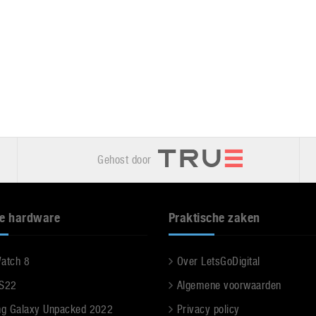
Gehost door
e hardware
Praktische zaken
Watch 8
Over LetsGoDigital
 S22
Algemene voorwaarden
g Galaxy Unpacked 2022
Privacy policy