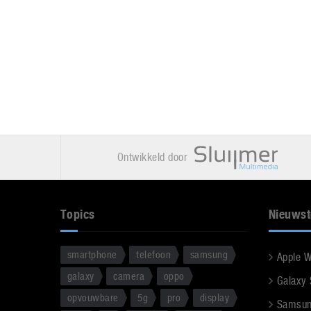
Ontwikkeld door
Topics
Nieuwst
smartphone
telefoon
samsung
Apple 
galaxy
camera
oppo
Galaxy
opvouwbare
5g
pro
display
Samsun