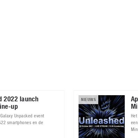
Virtual Reality
Alle merken
Olympus
martphones
Wearables
peakers & HiFi
Alle categorieën
pelcomputers
ysteemcamera’s
 2022 launch
Ap
NIEUWS
line-up
Mi
n Galaxy Unpacked event
Het
 S22 smartphones en de
een
Min