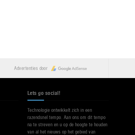
Advertenties door
Lets go social!
Technologie ontwikkelt zich in een
razendsnel tempo. Aan ons om dit tempo
na te streven en u op de hoogte te houden
van al het nieuws op het gebied van