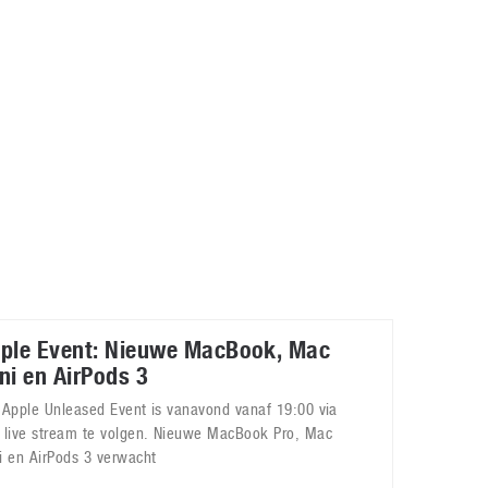
Galaxy
11 augustus 2025
Robot tentoonstelling van Chriet Titulaer in
Bonami Museum
25 oktober 2024
ple Event: Nieuwe MacBook, Mac
ni en AirPods 3
 Apple Unleased Event is vanavond vanaf 19:00 via
 live stream te volgen. Nieuwe MacBook Pro, Mac
i en AirPods 3 verwacht