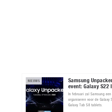
Accessoires
Gratis producten
HTC
Samsung
S
Apps
Hardware
S
Beurzen
Home entertainment
S
Camcorders
Industrie nieuws
S
Samsung Unpacked
NIEUWS
event: Galaxy S22 
In februari zal Samsung ee
organiseren voor de Galaxy
Galaxy Tab S8 tablets.