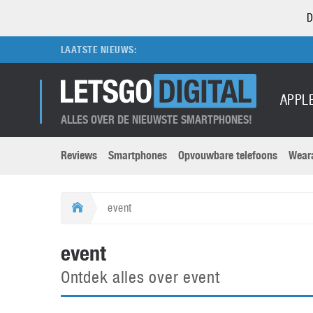
D
LAATSTE NIEUWS:
APPL
ALLES OVER DE NIEUWSTE SMARTPHONES!
Reviews
Smartphones
Opvouwbare telefoons
Wear
Merken submenu
Categorien submenu
Apple
LG
event
Caviar
Motorola
5G
Computer
M
event
Computermuseum
Nokia
Aanbiedingen
Digitale camera’s
O
Ontdek alles over event
Honor
OnePlus
t
Abonnement
DSLR camera’s
Huawei
Oppo
O