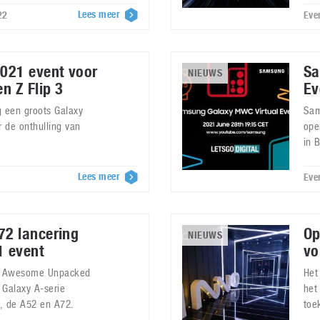
Lees meer
22
Eve
021 event voor
Sa
NIEUWS
n Z Flip 3
Ev
 een groots Galaxy
Sam
 de onthulling van
ope
in 
Lees meer
Eve
2 lancering
Op
NIEUWS
1 event
vo
xy Awesome Unpacked
Het
Galaxy A-serie
het
, de A52 en A72.
toe