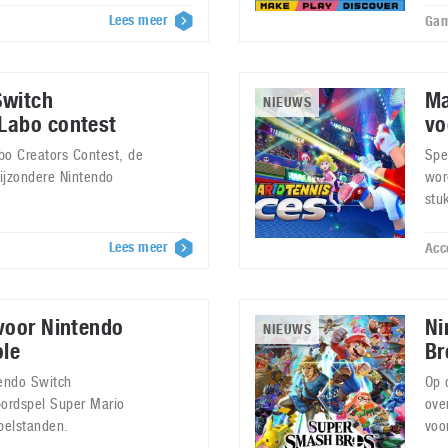
Lees meer
Gam
Switch
Ma
NIEUWS
Labo contest
vo
bo Creators Contest, de
Spe
ijzondere Nintendo
wor
stuk
Lees meer
Acc
voor Nintendo
Ni
NIEUWS
le
Br
tendo Switch
Op 
bordspel Super Mario
ove
pelstanden.
voo