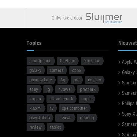
Ontwikkeld door
Topics
Nieuwst
smartphone
telefoon
samsung
Apple 
galaxy
camera
oppo
Galaxy
opvouwbare
5g
pro
display
Samsun
sony
lg
huawei
pretpark
Samsun
kopen
attractiepark
apple
Philips
xiaomi
tv
spelcomputer
Sony Xpe
playstation
nieuwe
gaming
Samsun
review
tablet
Samsun