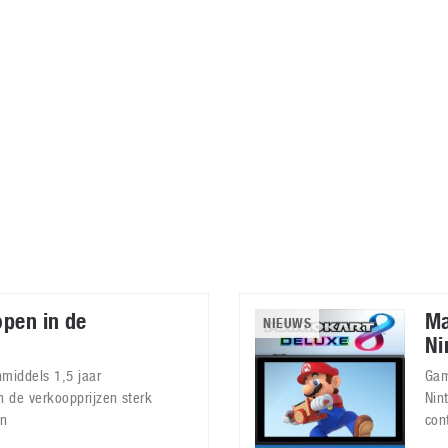
Virtual Reality
Alle merken
Olympus
martphones
Wearables
peakers & HiFi
Alle categorieën
pelcomputers
ysteemcamera’s
pen in de
Ma
NIEUWS
Ni
nmiddels 1,5 jaar
Gam
en de verkoopprijzen sterk
Nin
en
cont