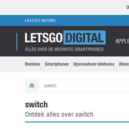
D
LAATSTE NIEUWS:
APPL
ALLES OVER DE NIEUWSTE SMARTPHONES!
Reviews
Smartphones
Opvouwbare telefoons
Wear
Merken submenu
Categorien submenu
Apple
LG
switch
Caviar
Motorola
5G
Computer
M
switch
Computermuseum
Nokia
Aanbiedingen
Digitale camera’s
O
Ontdek alles over switch
Honor
OnePlus
t
Abonnement
DSLR camera’s
Huawei
Oppo
O