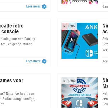
Lees meer
Gam
rcade retro
Ni
NIEUWS
 console
ac
e arcadegame van Donkey
Ank
witch. Volgende maand
Dez
spe
Lees meer
Acc
ames voor
Ni
NIEUWS
Ma
an? Nintendo heeft een
Het
de Switch aangekondigd,
een
mon.
Del