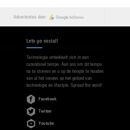
Advertenties door
Lets go social!
Technologie ontwikkelt zich in een
razendsnel tempo. Aan ons om dit tempo
na te streven en u op de hoogte te houden
van al het nieuws op het gebied van
technologie en lifestyle. Spread the word!
Facebook
Twitter
Youtube