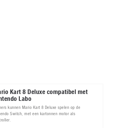
Galaxy
11 augustus 2025
Robot tentoonstelling van Chriet Titulaer in
Bonami Museum
25 oktober 2024
rio Kart 8 Deluxe compatibel met
ntendo Labo
ers kunnen Mario Kart 8 Deluxe spelen op de
tendo Switch, met een kartonnen motor als
roller.