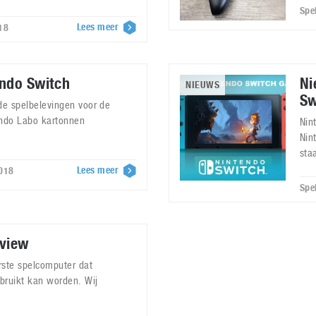
Spe
Lees meer
18
endo Switch
Ni
NIEUWS
Sw
nde spelbelevingen voor de
ndo Labo kartonnen
Nin
Nin
sta
Lees meer
2018
Spe
eview
rste spelcomputer dat
bruikt kan worden. Wij