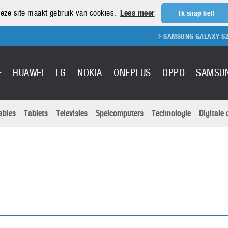
eze site maakt gebruik van cookies.
Lees meer
Ik snap het!
SAMSUNG GALAXY S21 REVI
E
HUAWEI
LG
NOKIA
ONEPLUS
OPPO
SAMSU
ables
Tablets
Televisies
Spelcomputers
Technologie
Digitale
Actuele nieu
Sony
Panasonic
Vivo
Google
onitoren
Tablets
Xiaomi
Microsoft
pvouwbare
Technologie
Canon
Nintendo
elefoons
Televisies
Nikon
S & Software