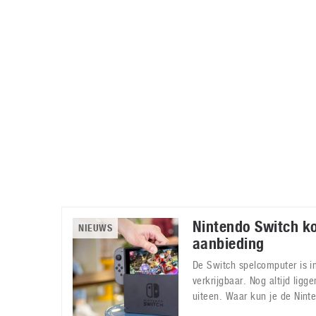
Accessoires
Gratis producten
HTC
Samsung
S
Apps
Hardware
S
Beurzen
Home entertainment
S
Camcorders
Industrie nieuws
S
Nintendo Switch ko
NIEUWS
aanbieding
De Switch spelcomputer is i
verkrijgbaar. Nog altijd ligg
uiteen. Waar kun je de Nint