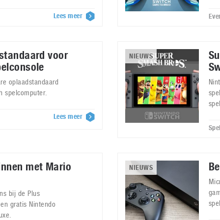
Lees meer
Eve
dstandaard voor
Su
NIEUWS
pelconsole
Sw
are oplaadstandaard
Nin
h spelcomputer.
spe
spe
Lees meer
Spe
innen met Mario
Be
NIEUWS
Mic
gam
ns bij de Plus
spe
en gratis Nintendo
uxe.