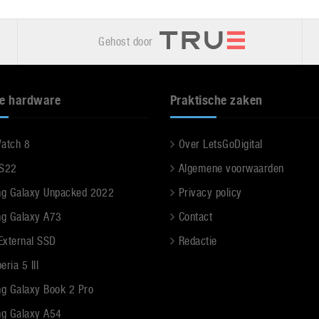
Gehost door
e hardware
Praktische zaken
Watch 8
Over LetsGoDigital
 S22
Algemene voorwaarden
g Galaxy Unpacked 2022
Privacy policy
g Galaxy A73
Contact
 External SSD
Redactie
ria 5 III
g Galaxy Book 2 Pro
g Galaxy A54