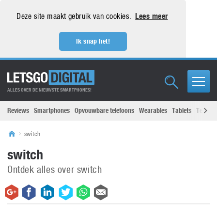
Deze site maakt gebruik van cookies.
Lees meer
Ik snap het!
ALLES OVER DE NIEUWSTE SMARTPHONES!
Reviews
Smartphones
Opvouwbare telefoons
Wearables
Tablets
Televisi
switch
switch
Ontdek alles over switch