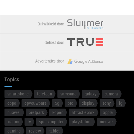
Ontwikkeld door
Gehost door
Advertenties door
Topics
smartphone
telefoon
samsung
galaxy
camera
oppo
opvouwbare
5g
pro
display
sony
lg
huawei
pretpark
kopen
attractiepark
apple
xiaomi
tv
spelcomputer
playstation
nieuwe
gaming
review
tablet