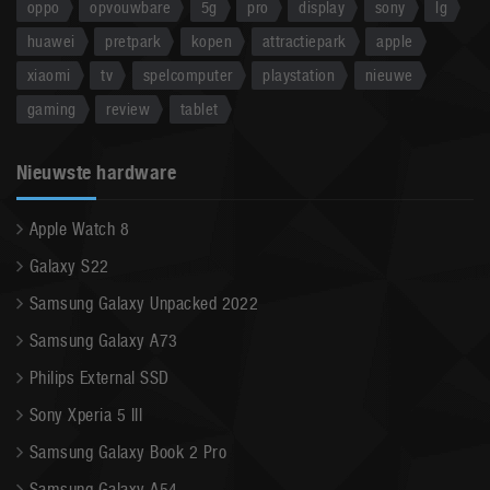
oppo
opvouwbare
5g
pro
display
sony
lg
huawei
pretpark
kopen
attractiepark
apple
xiaomi
tv
spelcomputer
playstation
nieuwe
gaming
review
tablet
Nieuwste hardware
Apple Watch 8
Galaxy S22
Samsung Galaxy Unpacked 2022
Samsung Galaxy A73
Philips External SSD
Sony Xperia 5 III
Samsung Galaxy Book 2 Pro
Samsung Galaxy A54