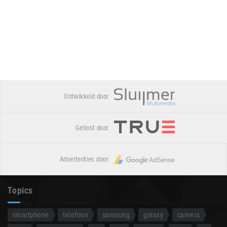
Ontwikkeld door
Gehost door
Advertenties door
Topics
smartphone
telefoon
samsung
galaxy
camera