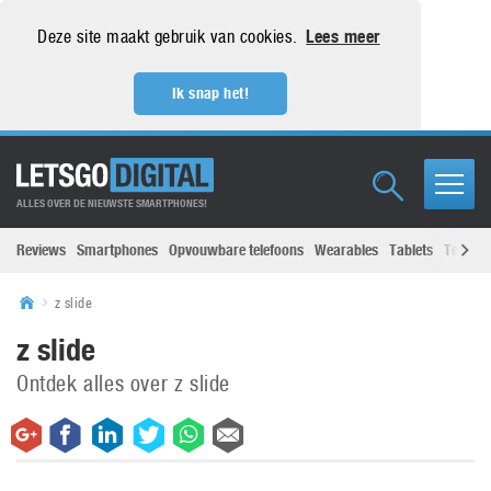
Deze site maakt gebruik van cookies.
Lees meer
Ik snap het!
ALLES OVER DE NIEUWSTE SMARTPHONES!
Reviews
Smartphones
Opvouwbare telefoons
Wearables
Tablets
Televisi
z slide
z slide
Ontdek alles over z slide