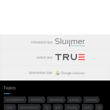
Ontwikkeld door
Gehost door
Advertenties door
Topics
smartphone
telefoon
samsung
galaxy
camera
oppo
opvouwbare
5g
pro
display
sony
lg