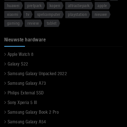
huawei
pretpark
kopen
attractiepark
apple
xiaomi
tv
spelcomputer
playstation
nieuwe
gaming
review
tablet
Nieuwste hardware
Apple Watch 8
Galaxy S22
Samsung Galaxy Unpacked 2022
Samsung Galaxy A73
Philips External SSD
Sony Xperia 5 III
Samsung Galaxy Book 2 Pro
Samsung Galaxy A54