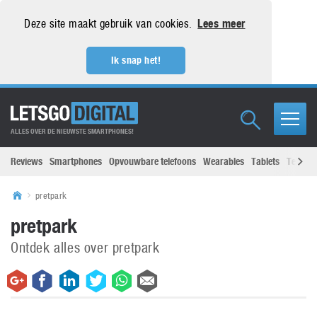
Deze site maakt gebruik van cookies.
Lees meer
Ik snap het!
ALLES OVER DE NIEUWSTE SMARTPHONES!
Reviews
Smartphones
Opvouwbare telefoons
Wearables
Tablets
Televisi
pretpark
pretpark
Ontdek alles over pretpark