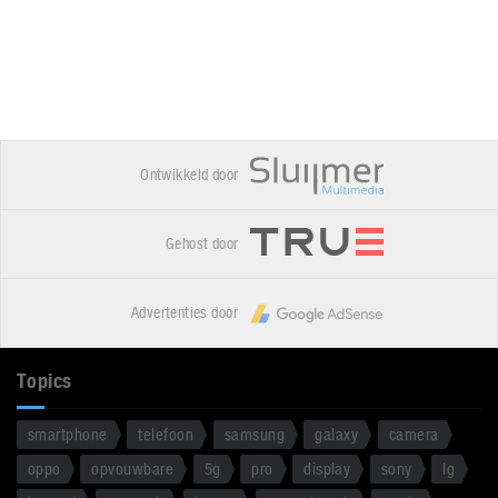
Ontwikkeld door
Gehost door
Advertenties door
Topics
smartphone
telefoon
samsung
galaxy
camera
oppo
opvouwbare
5g
pro
display
sony
lg