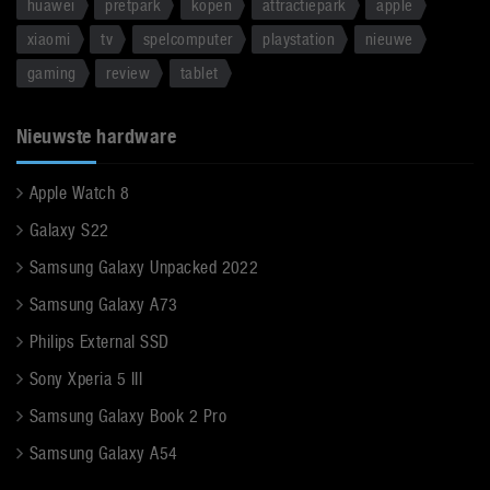
huawei
pretpark
kopen
attractiepark
apple
xiaomi
tv
spelcomputer
playstation
nieuwe
gaming
review
tablet
Nieuwste hardware
Apple Watch 8
Galaxy S22
Samsung Galaxy Unpacked 2022
Samsung Galaxy A73
Philips External SSD
Sony Xperia 5 III
Samsung Galaxy Book 2 Pro
Samsung Galaxy A54