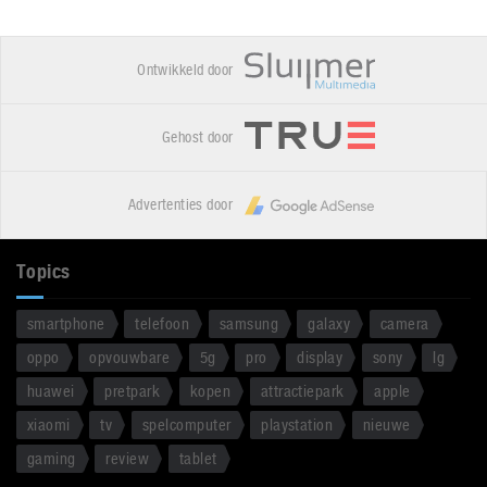
Ontwikkeld door
Gehost door
Advertenties door
Topics
smartphone
telefoon
samsung
galaxy
camera
oppo
opvouwbare
5g
pro
display
sony
lg
huawei
pretpark
kopen
attractiepark
apple
xiaomi
tv
spelcomputer
playstation
nieuwe
gaming
review
tablet