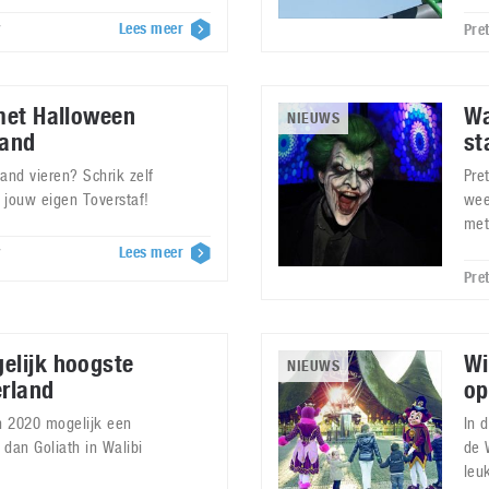
Lees meer
7
Pre
 met Halloween
Wa
NIEUWS
land
st
and vieren? Schrik zelf
Pre
 jouw eigen Toverstaf!
wee
met
Lees meer
7
Pre
elijk hoogste
Wi
NIEUWS
rland
op
in 2020 mogelijk een
In 
 dan Goliath in Walibi
de 
leu