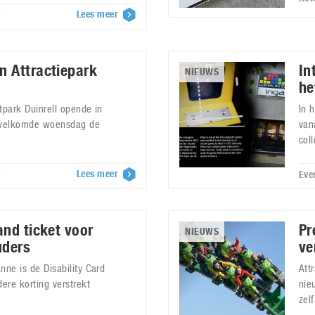
Lees meer
7
n Attractiepark
In
NIEUWS
he
tpark Duinrell opende in
In 
erwelkomde woensdag de
van
col
Lees meer
7
Eve
and ticket voor
Pr
NIEUWS
uders
ve
nne is de Disability Card
Att
ere korting verstrekt
nie
zelf