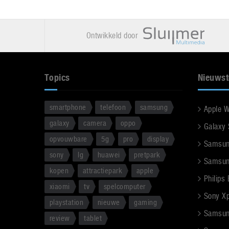
Ontwikkeld door
Topics
Nieuwst
smartphone
telefoon
samsung
Apple 
galaxy
camera
oppo
Galaxy
opvouwbare
5g
pro
display
Samsun
sony
lg
huawei
pretpark
Samsun
kopen
attractiepark
apple
Philips
xiaomi
tv
spelcomputer
Sony Xpe
playstation
nieuwe
gaming
Samsun
review
tablet