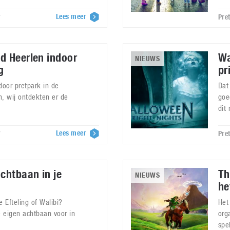
Lees meer
7
Pre
d Heerlen indoor
Wa
NIEUWS
g
pr
door pretpark in de
Dat
, wij ontdekten er de
goe
dit
Lees meer
7
Pre
chtbaan in je
Th
NIEUWS
he
 Efteling of Walibi?
Het
 eigen achtbaan voor in
org
spe