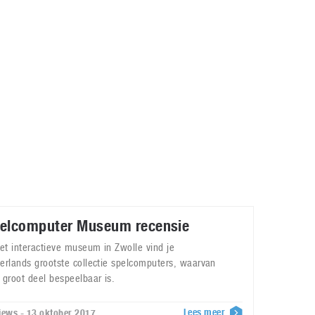
Galaxy
11 augustus 2025
Robot tentoonstelling van Chriet Titulaer in
Bonami Museum
25 oktober 2024
elcomputer Museum recensie
het interactieve museum in Zwolle vind je
erlands grootste collectie spelcomputers, waarvan
 groot deel bespeelbaar is.
Lees meer
iews - 13 oktober 2017