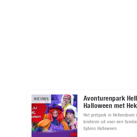
Accessoires
Gratis producten
HTC
Samsung
S
Apps
Hardware
S
Beurzen
Home entertainment
S
Camcorders
Industrie nieuws
S
Avonturenpark Hell
NIEUWS
Halloween met He
Het pretpark in Hellendoorn 
kinderen uit voor een familie
tijdens Halloween.