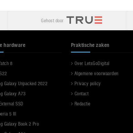
Gehost door
e hardware
Praktische zaken
Watch 8
Over LetsGoDigital
 S22
Algemene voorwaarden
g Galaxy Unpacked 2022
Privacy policy
g Galaxy A73
Contact
 External SSD
Redactie
ria 5 III
g Galaxy Book 2 Pro