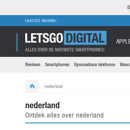
D
LAATSTE NIEUWS:
APPL
ALLES OVER DE NIEUWSTE SMARTPHONES!
Reviews
Smartphones
Opvouwbare telefoons
Wear
Merken submenu
Categorien submenu
Apple
LG
nederland
Caviar
Motorola
5G
Computer
M
nederland
Computermuseum
Nokia
Aanbiedingen
Digitale camera’s
O
Ontdek alles over nederland
Honor
OnePlus
t
Abonnement
DSLR camera’s
Huawei
Oppo
O