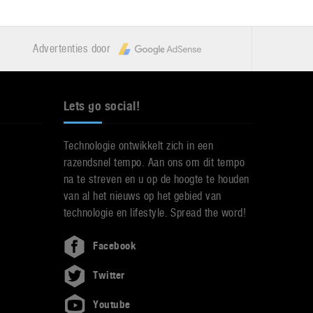
Advertenties door
Lets go social!
Technologie ontwikkelt zich in een
razendsnel tempo. Aan ons om dit tempo
na te streven en u op de hoogte te houden
van al het nieuws op het gebied van
technologie en lifestyle. Spread the word!
Facebook
Twitter
Youtube