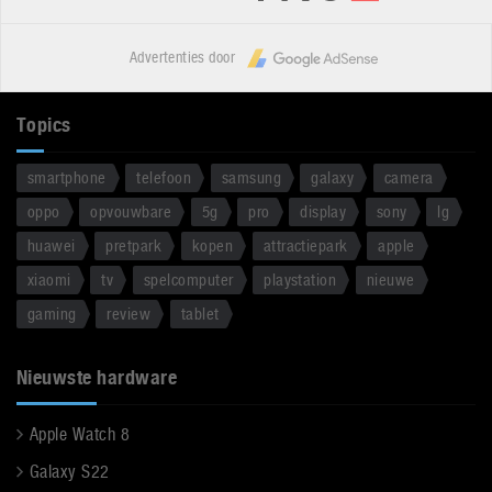
Advertenties door
Topics
smartphone
telefoon
samsung
galaxy
camera
oppo
opvouwbare
5g
pro
display
sony
lg
huawei
pretpark
kopen
attractiepark
apple
xiaomi
tv
spelcomputer
playstation
nieuwe
gaming
review
tablet
Nieuwste hardware
Apple Watch 8
Galaxy S22