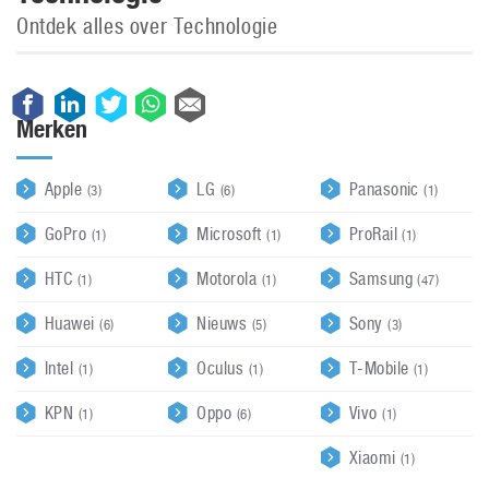
Ontdek alles over Technologie
Merken
Apple
LG
Panasonic
(3)
(6)
(1)
GoPro
Microsoft
ProRail
(1)
(1)
(1)
HTC
Motorola
Samsung
(1)
(1)
(47)
Huawei
Nieuws
Sony
(6)
(5)
(3)
Intel
Oculus
T-Mobile
(1)
(1)
(1)
KPN
Oppo
Vivo
(1)
(6)
(1)
Xiaomi
(1)